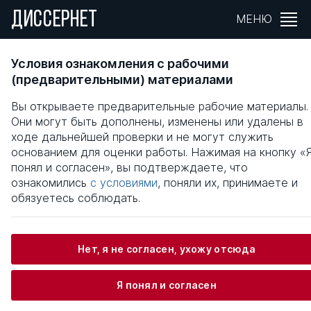
ДИССЕРНЕТ
МЕНЮ
СОВЕРШЕНСТВОВАНИЕ УПРАВЛЕНИЯ
Условия ознакомления с рабочими
ВЕРТИКАЛЬНО ИНТЕГРИРОВАННЫМИ
(предварительными) материалами
СТРУКТУРАМИ
Вы открываете предварительные рабочие материалы.
Они могут быть дополнены, изменены или удалены в
Общая информация
ходе дальнейшей проверки и не могут служить
основанием для оценки работы. Нажимая на кнопку «
понял и согласен», вы подтверждаете, что
Бабаев Олег Иосифович
ознакомились
с условиями
, поняли их, принимаете и
обязуетесь соблюдать.
Информация о защите
Нет, я не согласен, ухожу отсюда
Научный консультант / Научный руководитель
Я понял и согласен
Максимцов Михаил Михайлович