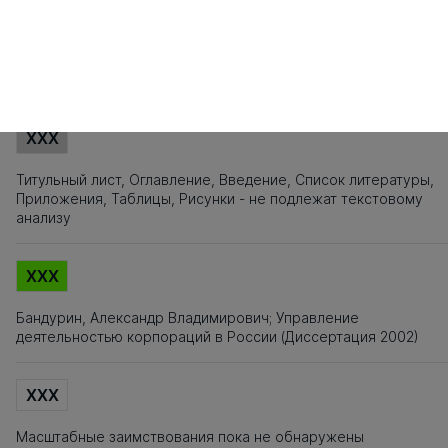
141
142
143
144
145
146
147
148
149
150
151
152
153
154
155
1
161
162
163
164
165
166
167
168
Источники заимствования
XXX
Титульный лист, Оглавление, Введение, Список литературы,
Приложения, Таблицы, Рисунки - не подлежат текстовому
анализу
XXX
Бандурин, Александр Владимирович; Управление
деятельностью корпораций в России (Диссертация 2002)
XXX
Масштабные заимствования пока не обнаружены