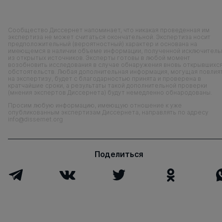
Сообщество Диссернет напоминает, что никакая проведенная им
экспертиза не может считаться окончательной. Экспертиза носит
предположительный (вероятностный) характер и основана на
имеющемся в наличии объеме информации, полученной исключитель
из открытых источников. Эксперты готовы в любой момент
возобновить исследования в случае обнаружения вновь открывшихс
обстоятельств. Любая дополнительная информация, могущая повлия
на экспертизу, будет с благодарностью принята и проверена в
кратчайшие сроки, а результаты такой дополнительной проверки
(мнения экспертов Диссернета) будут немедленно обнародованы.
Просим любую информацию, имеющую отношение к уже
опубликованным экспертизам Диссернета, направлять по адресу
info@dissernet.org
Поделиться