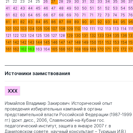
21
22
23
24
25
26
27
28
29
30
31
32
33
34
35
36
37
41
42
43
44
45
46
47
48
49
50
50
51
51
52
53
54
55
61
62
63
64
65
66
67
68
69
70
71
71
72
73
74
75
76
81
81
82
83
84
85
86
87
88
89
90
91
92
93
94
95
96
101
102
103
104
105
106
107
108
109
110
110
111
112
113
113
114
11
121
122
123
124
125
126
127
128
129
130
131
132
133
134
135
136
13
141
142
142
143
144
145
146
147
147
148
149
150
151
152
153
154
15
161
162
162
163
163
164
165
166
167
168
169
169
170
171
172
172
17
Источники заимствования
XXX
Измайлов Владимир Закирович. Исторический опыт
проведения избирательных кампаний в органы
представительной власти Российской Федерации (1987-1999
гг.) (докт. дисс., 2006, Славянский-на-Кубани гос.
педагогический институт, защита в январе 2007 г. в
Даниловском совете, научный консультант – Турицын И.В.)