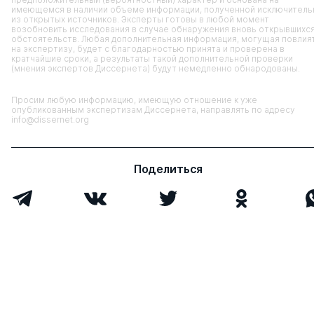
имеющемся в наличии объеме информации, полученной исключитель
из открытых источников. Эксперты готовы в любой момент
возобновить исследования в случае обнаружения вновь открывшихс
обстоятельств. Любая дополнительная информация, могущая повлия
на экспертизу, будет с благодарностью принята и проверена в
кратчайшие сроки, а результаты такой дополнительной проверки
(мнения экспертов Диссернета) будут немедленно обнародованы.
Просим любую информацию, имеющую отношение к уже
опубликованным экспертизам Диссернета, направлять по адресу
info@dissernet.org
Поделиться