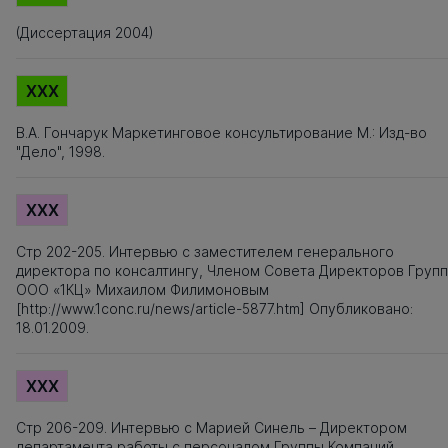
(Диссертация 2004)
XXX
В.А. Гончарук Маркетинговое консультирование М.: Изд-во
"Дело", 1998.
XXX
Стр 202-205. Интервью c заместителем генерального
директора по консалтингу, Членом Совета Директоров Груп
ООО «1КЦ» Михаилом Филимоновым
[http://www.1conc.ru/news/article-5877.htm] Опубликовано:
18.01.2009.
XXX
Стр 206-209. Интервью c Марией Синель – Директором
департамента работы с персоналом Группы Компаний