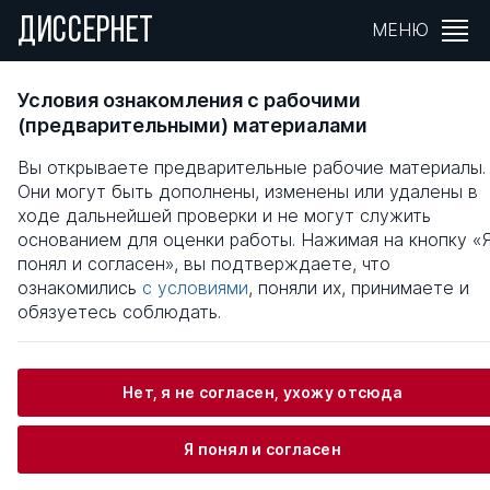
ДИССЕРНЕТ
МЕНЮ
РАЗВИТИЕ МАРКЕТИНГА В СФЕРЕ
Условия ознакомления с рабочими
КОНСУЛЬТАЦИОННЫХ УСЛУГ :
(предварительными) материалами
ТЕОРЕТИЧЕСКИЕ И МЕТОДОЛОГИЧЕСКИЕ
Вы открываете предварительные рабочие материалы.
АСПЕКТЫ
Они могут быть дополнены, изменены или удалены в
ходе дальнейшей проверки и не могут служить
Общая информация
основанием для оценки работы. Нажимая на кнопку «
понял и согласен», вы подтверждаете, что
ознакомились
с условиями
, поняли их, принимаете и
Деева Елена Михайловна
обязуетесь соблюдать.
Нет, я не согласен, ухожу отсюда
Информация о защите
Я понял и согласен
Научный консультант / Научный руководитель
Васильев Геннадий Анатольевич