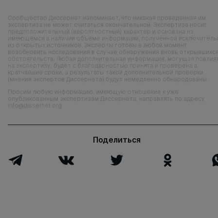
Сообщество Диссернет напоминает, что никакая проведенная им
экспертиза не может считаться окончательной. Экспертиза носит
предположительный (вероятностный) характер и основана на
имеющемся в наличии объеме информации, полученной исключитель
из открытых источников. Эксперты готовы в любой момент
возобновить исследования в случае обнаружения вновь открывшихс
обстоятельств. Любая дополнительная информация, могущая повлия
на экспертизу, будет с благодарностью принята и проверена в
кратчайшие сроки, а результаты такой дополнительной проверки
(мнения экспертов Диссернета) будут немедленно обнародованы.
Просим любую информацию, имеющую отношение к уже
опубликованным экспертизам Диссернета, направлять по адресу
info@dissernet.org
Поделиться