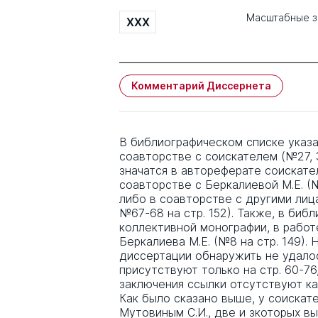
Масштабные з
XXX
Комментарий Диссернета
В библиографическом списке указан
соавторстве с соискателем (№27, 
значатся в автореферате соискателя
соавторстве с Беркалиевой М.Е. (№
либо в соавторстве с другими лицам
№67-68 на стр. 152). Также, в биб
коллективной монографии, в работ
Беркалиева М.Е. (№8 на стр. 149).
диссертации обнаружить не удалос
присутствуют только на стр. 60-76
заключения ссылки отсутствуют ка
Как было сказано выше, у соискат
Мутовиным С.И., две и зкоторых выш