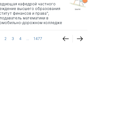
едующая кафедрой частного
еждение высшего образования
ститут финансов и права";
подаватель математики в
омобильно-дорожном колледже
2
3
4
...
1477