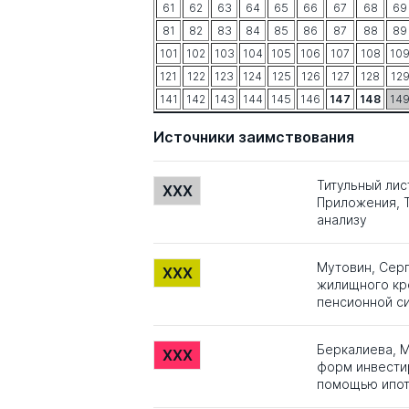
61
62
63
64
65
66
67
68
69
81
82
83
84
85
86
87
88
89
101
102
103
104
105
106
107
108
10
121
122
123
124
125
126
127
128
12
141
142
143
144
145
146
147
148
14
Источники заимствования
Титульный лис
XXX
Приложения, Т
анализу
Мутовин, Сер
XXX
жилищного кр
пенсионной с
Беркалиева, М
XXX
форм инвести
помощью ипот