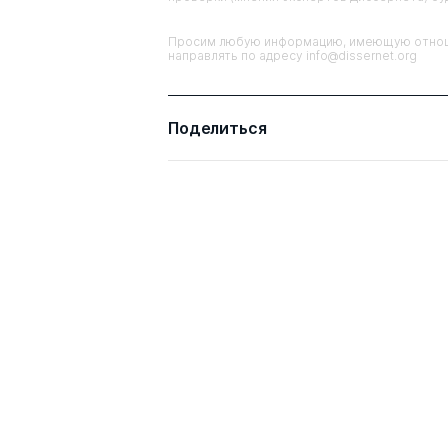
Просим любую информацию, имеющую отноше
направлять по адресу info@dissernet.org
Поделиться