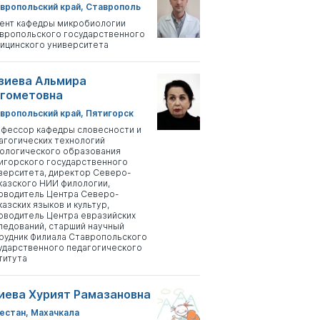
вропольский край, Ставрополь
ент кафедры микробиологии
вропольского государственного
ицинского университета
зиева Альмира
гометовна
вропольский край, Пятигорск
фессор кафедры словесности и
агогических технологий
ологического образования
игорского государственного
верситета, директор Северо-
казского НИИ филологии,
оводитель Центра Северо-
казских языков и культур,
оводитель Центра евразийских
ледований, старший научный
рудник Филиала Ставропольского
ударственного педагогического
титута
иева Хурият Рамазановна
естан, Махачкала