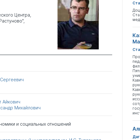
Ста
Доц
еского Центра,
Ста
мед
Растуново",
Ка
Ма
Ста
Про
пед
фил
Пят
уни
 Сергеевич
Кав
рук
Кав
рук
исс
т Айкович
сот
ксандр Михайлович
гос
инс
ономики и социальных отношений
Ал
Даг