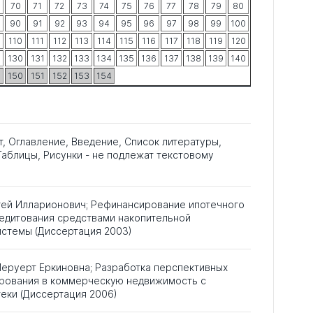
70
71
72
73
74
75
76
77
78
79
80
90
91
92
93
94
95
96
97
98
99
100
9
110
111
112
113
114
115
116
117
118
119
120
9
130
131
132
133
134
135
136
137
138
139
140
9
150
151
152
153
154
т, Оглавление, Введение, Список литературы,
аблицы, Рисунки - не подлежат текстовому
гей Илларионович; Рефинансирование ипотечного
едитования средствами накопительной
истемы (Диссертация 2003)
еруерт Еркиновна; Разработка перспективных
рования в коммерческую недвижимость с
еки (Диссертация 2006)