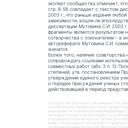
эксперт сообщества отмечает, чт
стр. 8-58 совпадает с текстом ди
2003 г., что раньше издания любой
зависимости, вошли ли впоследст
диссертации Мутовина С.И. 2003 г.
фрагменты являются результатом н
сотворчества с соискателем – а зн
автореферате Мутовина С.И. совм
значатся.
Более того, наличие соавторства
сопровождать ссылками использов
совместных работ (абз. 3 п. 12 П
степеней, утв. постановлением Пр
утверждении единого реестра уче
о порядке присуждения ученых степ
действовавшей в период представ
Сообщество Диссернет напоминает, что ника
окончательной. Экспертиза носит предполож
имеющемся в наличии объеме информации, п
Эксперты готовы в любой момент возобнови
открывшихся обстоятельств. Любая дополнит
будет с благодарностью принята и проверена
проверки (мнения экспертов Диссернета) б