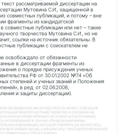
о текст рассматриваемой диссертации на
ссертации Мутовина С.И., защищенной в
 из совместных публикаций, и потому – вне
вии фрагменты из кандидатской
 в совместные публикации или нет – такие
аучного творчества Мутовина С.И., но не
ачит, ссылки на источник обязательны. В
естные публикации с соискателем не
 не освобождало от обязанности
анные в диссертации фрагменты из
оложения о порядке присуждения ученых
авительства РФ от 30.01.2002 №74 «Об
ных степеней и ученых званий и Положения
еней», в ред. от 02.06.2008,
ления и защиты диссертации).
кая проведенная им экспертиза не может считаться
ительный (вероятностный) характер и основана на
олученной исключительно из открытых источников.
ть исследования в случае обнаружения вновь
ельная информация, могущая повлиять на экспертизу,
 в кратчайшие сроки, а результаты такой дополнительной
удут немедленно обнародованы.