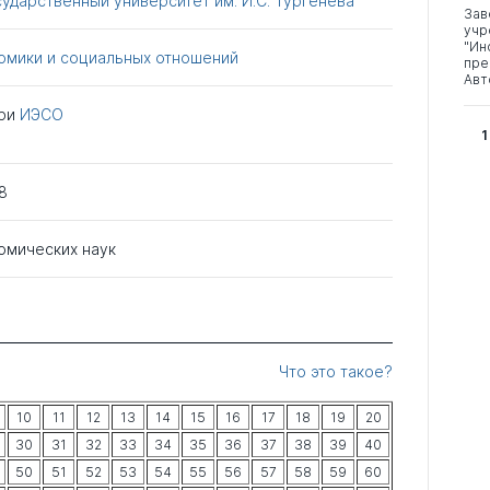
ударственный университет им. И.С. Тургенева
Зав
учр
"Ин
номики и социальных отношений
пре
Авт
ри
ИЭСО
1
8
омических наук
Что это такое?
10
11
12
13
14
15
16
17
18
19
20
30
31
32
33
34
35
36
37
38
39
40
50
51
52
53
54
55
56
57
58
59
60