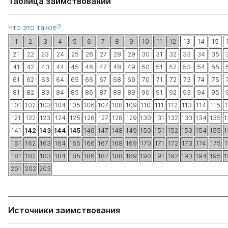
Таблица заимствований
Что это такое?
1
2
3
4
5
6
7
8
9
10
11
12
13
14
15
21
22
23
24
25
26
27
28
29
30
31
32
33
34
35
41
42
43
44
45
46
47
48
49
50
51
52
53
54
55
61
62
63
64
65
66
67
68
69
70
71
72
73
74
75
81
82
83
84
85
86
87
88
89
90
91
92
93
94
95
101
102
103
104
105
106
107
108
109
110
111
112
113
114
115
1
121
122
123
124
125
126
127
128
129
130
131
132
133
134
135
1
141
142
143
144
145
146
147
148
149
150
151
152
153
154
155
1
161
162
163
164
165
166
167
168
169
170
171
172
173
174
175
1
181
182
183
184
185
186
187
188
189
190
191
192
193
194
195
1
201
202
203
Источники заимствования