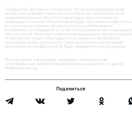
Сообщество Диссернет напоминает, что никакая проведенная им
экспертиза не может считаться окончательной. Экспертиза носит
предположительный (вероятностный) характер и основана на
имеющемся в наличии объеме информации, полученной исключитель
из открытых источников. Эксперты готовы в любой момент
возобновить исследования в случае обнаружения вновь открывшихс
обстоятельств. Любая дополнительная информация, могущая повлия
на экспертизу, будет с благодарностью принята и проверена в
кратчайшие сроки, а результаты такой дополнительной проверки
(мнения экспертов Диссернета) будут немедленно обнародованы.
Просим любую информацию, имеющую отношение к уже
опубликованным экспертизам Диссернета, направлять по адресу
info@dissernet.org
Поделиться