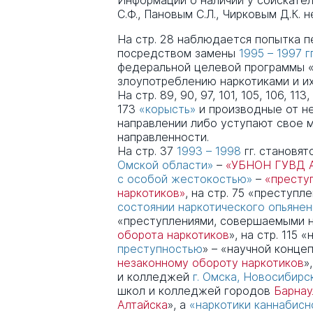
Информации о наличии у соискате
С.Ф., Пановым С.Л., Чирковым Д.К. 
На стр. 28 наблюдается попытка п
посредством замены
1995 – 1997 гг
федеральной целевой программы 
злоупотреблению наркотиками и их 
На стр. 89, 90, 97, 101, 105, 106, 113, 
173
«корысть»
и производные от не
направлении либо уступают свое 
направленности.
На стр. 37
1993 – 1998
гг. становят
Омской области»
–
«УБНОН ГУВД А
с особой жестокостью»
–
«престу
наркотиков»
, на стр. 75 «престу
состоянии наркотического опьяне
«преступлениями, совершаемыми
оборота наркотиков
», на стр. 115 
преступностью
» – «научной конце
незаконному обороту наркотиков
»
и колледжей
г. Омска, Новосибирс
школ и колледжей городов
Барнау
Алтайска
», а
«наркотики каннабисн