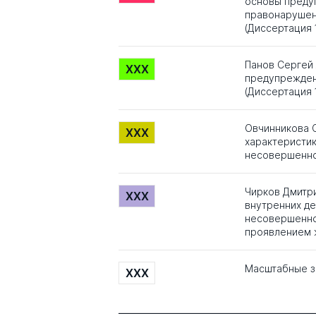
основы преду
правонарушен
(Диссертация 
Панов Сергей 
XXX
предупрежден
(Диссертация 
Овчинникова 
XXX
характеристи
несовершенно
Чирков Дмитр
XXX
внутренних д
несовершенно
проявлением 
Масштабные з
XXX