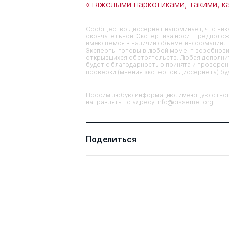
«тяжелыми наркотиками, такими, ка
Сообщество Диссернет напоминает, что ника
окончательной. Экспертиза носит предполож
имеющемся в наличии объеме информации, п
Эксперты готовы в любой момент возобнови
открывшихся обстоятельств. Любая дополнит
будет с благодарностью принята и проверена
проверки (мнения экспертов Диссернета) б
Просим любую информацию, имеющую отноше
направлять по адресу info@dissernet.org
Поделиться