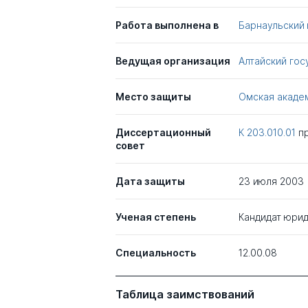
Работа выполнена в
Барнаульский
Ведущая организация
Алтайский гос
Место защиты
Омская акаде
Диссертационный
К 203.010.01
п
совет
Дата защиты
23 июля 2003
Ученая степень
Кандидат юрид
Специальность
12.00.08
Таблица заимствований