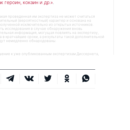
к героин, кокаин и др.»
.
кая проведенная им экспертиза не может считаться
ительный (вероятностный) характер и основана на
олученной исключительно из открытых источников.
ть исследования в случае обнаружения вновь
ельная информация, могущая повлиять на экспертизу,
 в кратчайшие сроки, а результаты такой дополнительной
удут немедленно обнародованы.
ние к уже опубликованным экспертизам Диссернета,