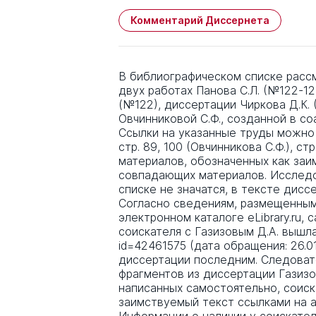
Комментарий Диссернета
В библиографическом списке расс
двух работах Панова С.Л. (№122-12
(№122), диссертации Чиркова Д.К. 
Овчинниковой С.Ф., созданной в со
Ссылки на указанные труды можно най
стр. 89, 100 (Овчинникова С.Ф.), стр
материалов, обозначенных как за
совпадающих материалов. Исследо
списке не значатся, в тексте дисс
Согласно сведениям, размещенным
электронном каталоге eLibrary.ru,
соискателя с Газизовым Д.А. вышла в
id=42461575 (дата обращения: 26.01
диссертации последним. Следоват
фрагментов из диссертации Газизов
написанных самостоятельно, соис
заимствуемый текст ссылками на а