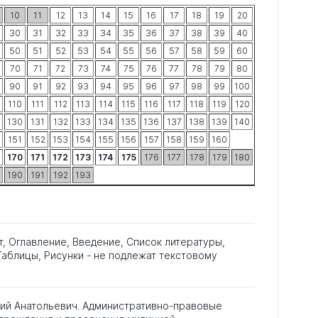
10
11
12
13
14
15
16
17
18
19
20
30
31
32
33
34
35
36
37
38
39
40
50
51
52
53
54
55
56
57
58
59
60
70
71
72
73
74
75
76
77
78
79
80
90
91
92
93
94
95
96
97
98
99
100
110
111
112
113
114
115
116
117
118
119
120
130
131
132
133
134
135
136
137
138
139
140
151
152
153
154
155
156
157
158
159
160
170
171
172
173
174
175
176
177
178
179
180
190
191
192
193
т, Оглавление, Введение, Список литературы,
аблицы, Рисунки - не подлежат текстовому
рий Анатольевич. Административно-правовые