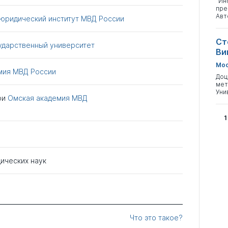
"Ин
пре
Авт
 юридический институт МВД России
Ст
ударственный университет
Ви
Мос
мия МВД России
Доц
мет
Уни
ри
Омская академия МВД
1
ических наук
Что это такое?