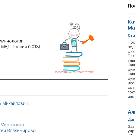
По
Ка
Ма
Ста
риминологии
Про
 МВД России (2013)
пед
фил
Пят
уни
Кав
рук
Кав
рук
исс
сот
гос
инс
ь Михайлович
Ал
Даг
 Миранович
Зав
гей Владимирович
учр