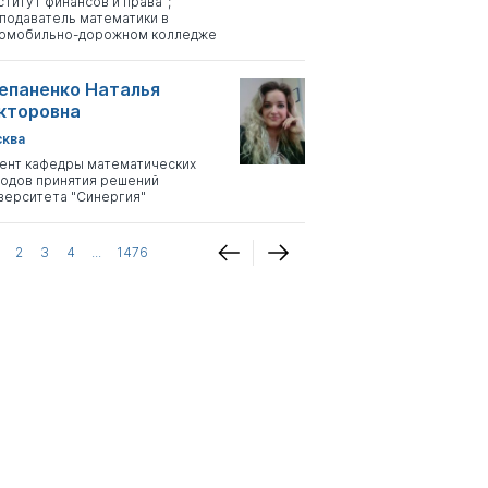
ститут финансов и права";
подаватель математики в
омобильно-дорожном колледже
епаненко Наталья
кторовна
ква
ент кафедры математических
одов принятия решений
верситета "Синергия"
2
3
4
...
1476