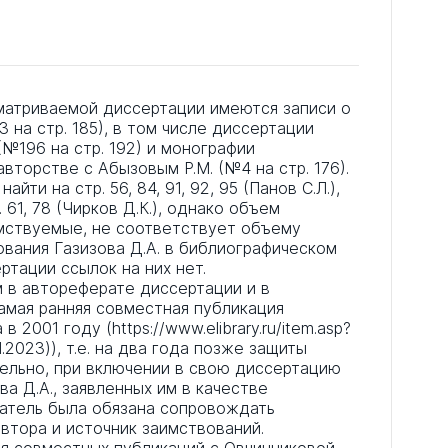
матриваемой диссертации имеются записи о
3 на стр. 185), в том числе диссертации
(№196 на стр. 192) и монографии
авторстве с Абызовым Р.М. (№4 на стр. 176).
ти на стр. 56, 84, 91, 92, 95 (Панов С.Л.),
. 61, 78 (Чирков Д.К.), однако объем
имствуемые, не соответствует объему
вания Газизова Д.А. в библиографическом
ертации ссылок на них нет.
 в автореферате диссертации и в
 самая ранняя совместная публикация
 2001 году (https://www.elibrary.ru/item.asp?
.2023)), т.е. на два года позже защиты
ельно, при включении в свою диссертацию
а Д.А., заявленных им в качестве
катель была обязана сопровождать
втора и источник заимствований.