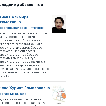
следние добавленные
зиева Альмира
гометовна
вропольский край, Пятигорск
фессор кафедры словесности и
агогических технологий
ологического образования
игорского государственного
верситета, директор Северо-
казского НИИ филологии,
оводитель Центра Северо-
казских языков и культур,
оводитель Центра евразийских
ледований, старший научный
рудник Филиала Ставропольского
ударственного педагогического
титута
иева Хурият Рамазановна
естан, Махачкала
едующая кафедрой частного
еждение высшего образования