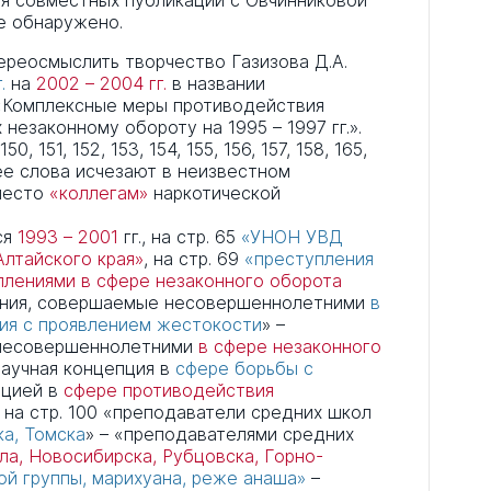
ля совместных публикаций с Овчинниковой
не обнаружено.
ереосмыслить творчество Газизова Д.А.
.
на
2002 – 2004 гг.
в названии
«Комплексные меры противодействия
незаконному обороту на 1995 – 1997 гг.».
150, 151, 152, 153, 154, 155, 156, 157, 158, 165,
е слова исчезают в неизвестном
место
«коллегам»
наркотической
ся
1993 – 2001
гг., на стр. 65
«УНОН УВД
лтайского края»
, на стр. 69
«преступления
плениями в сфере незаконного оборота
пления, совершаемые несовершеннолетними
в
ния с проявлением жестокости
» –
 несовершеннолетними
в сфере незаконного
«научная концепция в
сфере борьбы с
пцией в
сфере противодействия
, на стр. 100 «преподаватели средних школ
ка, Томска
» – «преподавателями средних
ла, Новосибирска, Рубцовска, Горно-
ой группы, марихуана, реже анаша»
–