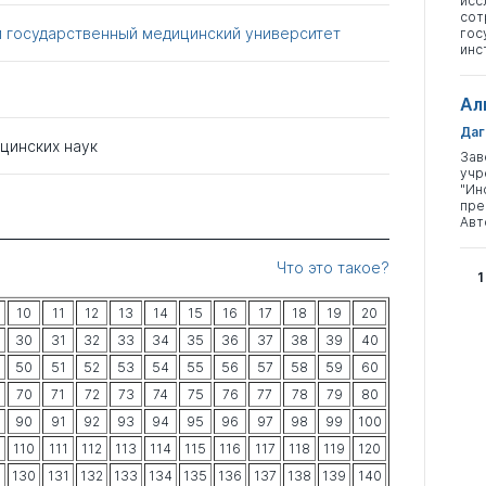
исс
сот
й государственный медицинский университет
гос
инс
Ал
Даг
цинских наук
Зав
учр
"Ин
пре
Авт
Что это такое?
1
10
11
12
13
14
15
16
17
18
19
20
30
31
32
33
34
35
36
37
38
39
40
50
51
52
53
54
55
56
57
58
59
60
70
71
72
73
74
75
76
77
78
79
80
90
91
92
93
94
95
96
97
98
99
100
9
110
111
112
113
114
115
116
117
118
119
120
9
130
131
132
133
134
135
136
137
138
139
140