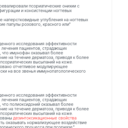
превалировали псориатические онихии с
фигурации и консистенции ногтевых
е наперстковидные углубления на ногтевых
кие папулы розового, красного или"
еденного исследования эффективности
 лечения пациентов, страдающих
, что имунофан оказывал более
ие на течение дерматоза, приводя к более
псориатических высыпаний на коже.
ровано отчетливое модулирующее
ски на все звенья иммунопатологического
еденного исследования эффективности
 лечения пациентов, страдающих
, что полиоксидоний оказывал более
ие на течение дерматоза, приводя к более
псориатических высыпаний на коже.
рованы
дезинтоксикационные свойства
сть оказывать нормализующее воздействие
огического процесса при псориазе."