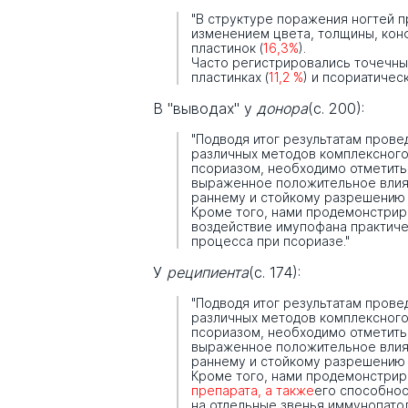
"В структуре поражения ногтей 
изменением цвета, толщины, кон
пластинок (
16,3%
).
Часто регистрировались точечны
пластинках (
11,2 %
) и псориатичес
В "выводах" у
донора
(с. 200):
"Подводя итог результатам пров
различных методов комплексного
псориазом, необходимо отметить
выраженное положительное влиян
раннему и стойкому разрешению 
Кроме того, нами продемонстри
воздействие имупофана практиче
процесса при псориазе."
У
реципиента
(с. 174):
"Подводя итог результатам пров
различных методов комплексного
псориазом, необходимо отметить
выраженное положительное влиян
раннему и стойкому разрешению 
Кроме того, нами продемонстри
препарата, а также
его способно
на отдельные звенья иммунопатол