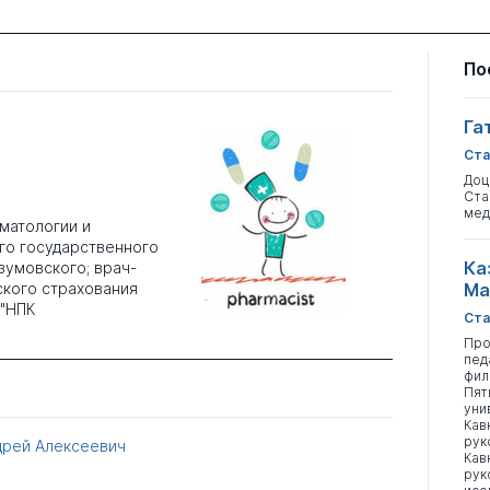
По
Га
Ста
Доц
Ста
мед
матологии и
го государственного
Ка
зумовского; врач-
ского страхования
Ма
 "НПК
Ста
Про
пед
фил
Пят
уни
Кав
рук
дрей Алексеевич
Кав
рук