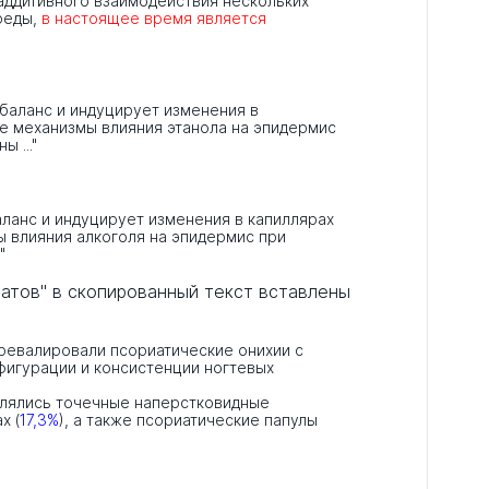
 аддитивного взаимодействия нескольких
реды,
в настоящее время является
баланс и индуцирует изменения в
ые механизмы влияния этанола на эпидермис
 ..."
ланс и индуцирует изменения в капиллярах
ы влияния алкоголя на эпидермис при
"
атов" в скопированный текст вставлены
превалировали псориатические онихии с
фигурации и консистенции ногтевых
влялись точечные наперстковидные
х (
17,3%
), а также псориатические папулы