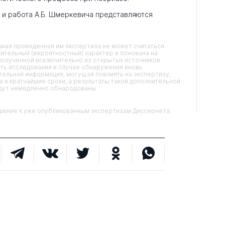
к и работа А.Б. Шмеркевича представляются
кая проведенная им экспертиза не может считаться
ительный (вероятностный) характер и основана на
олученной исключительно из открытых источников.
ть исследования в случае обнаружения вновь
ельная информация, могущая повлиять на экспертизу,
 в кратчайшие сроки, а результаты такой дополнительной
удут немедленно обнародованы.
ние к уже опубликованным экспертизам Диссернета,