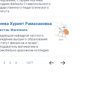
ледований, старший научный
рудник Филиала Ставропольского
ударственного педагогического
титута
иева Хурият Рамазановна
естан, Махачкала
едующая кафедрой частного
еждение высшего образования
ститут финансов и права";
подаватель математики в
омобильно-дорожном колледже
2
3
4
...
1477