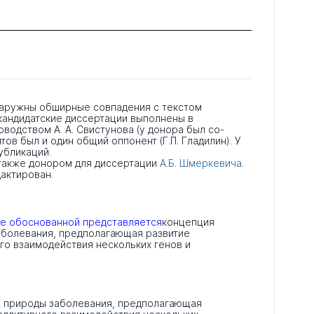
бнаружны обширные совпадения с текстом
 кандидатские диссертации выполнены в
водством А. А. Свистунова (у донора был со-
тов был и один общий оппонент (Г.П. Гладилин). У
убликаций.
 также донором для диссертации
А.Б. Шмеркевича
.
актирован.
е обоснованной представляется
концепция
аболевания, предполагающая развитие
ого взаимодействия нескольких генов и
й природы заболевания, предполагающая