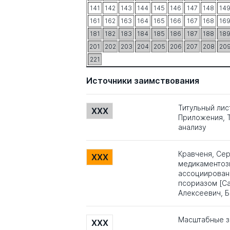
141
142
143
144
145
146
147
148
14
161
162
163
164
165
166
167
168
16
181
182
183
184
185
186
187
188
18
201
202
203
204
205
206
207
208
20
221
Источники заимствования
Титульный лис
XXX
Приложения, Т
анализу
Кравченя, Сер
XXX
медикаментоз
ассоциированн
псориазом [Са
Алексеевич, Б
Масштабные з
XXX