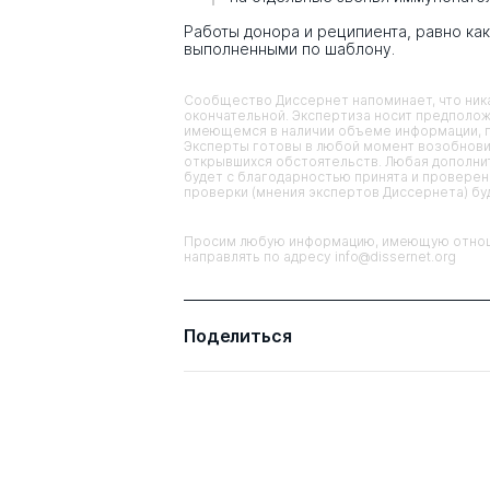
Работы донора и реципиента, равно ка
выполненными по шаблону.
Сообщество Диссернет напоминает, что ника
окончательной. Экспертиза носит предполож
имеющемся в наличии объеме информации, п
Эксперты готовы в любой момент возобнови
открывшихся обстоятельств. Любая дополнит
будет с благодарностью принята и проверена
проверки (мнения экспертов Диссернета) б
Просим любую информацию, имеющую отноше
направлять по адресу info@dissernet.org
Поделиться