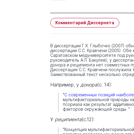
Комментарий Диссернета
В диссертации Г.Х. Глыбочко (2007) о
диссертации С.С. Кравчени (2005). Обе
Саратовском медуниверситете под руко
руководитель А.Л. Бакулев), у диссертан
донора и реципиента нет совместных п
Диссертация С.С. Кравчени послужила
Заимствованный текст несколько отред
Например, у
донора
(с. 14):
"
С современных позиций наиболе
мультифакториальной природы з
псориаза как результат аддитивн
факторов окружающей среды. "
У
реципиента
(с.12):
"Концепция мультифакториально