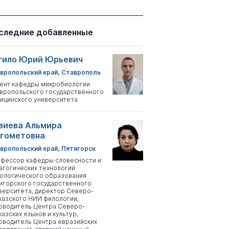
следние добавленные
тило Юрий Юрьевич
вропольский край, Ставрополь
ент кафедры микробиологии
вропольского государственного
ицинского университета
зиева Альмира
гометовна
вропольский край, Пятигорск
фессор кафедры словесности и
агогических технологий
ологического образования
игорского государственного
верситета, директор Северо-
казского НИИ филологии,
оводитель Центра Северо-
казских языков и культур,
оводитель Центра евразийских