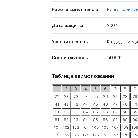
Работа выполнена в
Волгоградски
Дата защиты
2007
Ученая степень
Кандидат меди
Специальность
14.00.11
Таблица заимствований
1
2
3
4
5
6
7
8
9
21
22
23
24
25
26
27
28
29
41
42
43
44
45
46
47
48
49
61
62
63
64
65
66
67
68
69
81
82
83
84
85
86
87
88
89
101
102
103
104
105
106
107
108
10
121
122
123
124
125
126
127
128
12