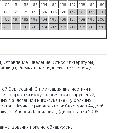
9
150
151
152
153
154
155
156
157
158
159
160
9
170
171
172
173
174
175
176
177
178
179
180
9
190
191
192
193
194
195
196
197
198
199
200
9
210
211
212
213
214
215
216
217
218
219
220
т, Оглавление, Введение, Список литературы,
аблицы, Рисунки - не подлежат текстовому
гей Сергеевич1; Оптимизация диагностики и
ная коррекция иммунологических нарушений,
ых с эндогенной интоксикацией, у больных
ратов, Научные руководители: Свистунов Андрей
акулев Андрей Леонидович] (Диссертация 2005)
аимствования пока не обнаружены