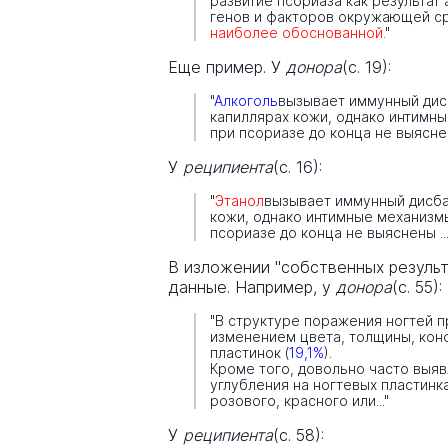
развитие псориаза как результат
генов и факторов окружающей с
наиболее обоснованной.
"
Еще пример. У
донора
(с. 19):
"
Алкоголь
вызывает иммунный дис
капиллярах кожи, однако интимн
при псориазе до конца не выяснены
У
реципиента
(с. 16):
"
Этанол
вызывает иммунный дисба
кожи, однако интимные механизм
псориазе до конца не выяснены ...
В изложении "собственных результ
данные. Например, у
донора
(с. 55):
"В структуре поражения ногтей 
изменением цвета, толщины, кон
пластинок (
19,1%
).
Кроме того, довольно часто выя
углубления на ногтевых пластинка
розового, красного или..."
У
реципиента
(с. 58):