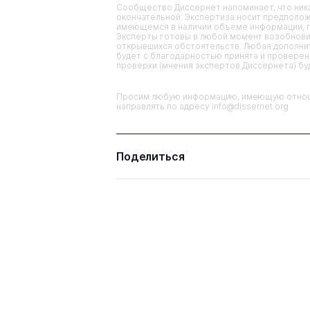
Сообщество Диссернет напоминает, что ника
окончательной. Экспертиза носит предполож
имеющемся в наличии объеме информации, п
Эксперты готовы в любой момент возобнови
открывшихся обстоятельств. Любая дополнит
будет с благодарностью принята и проверена
проверки (мнения экспертов Диссернета) б
Просим любую информацию, имеющую отноше
направлять по адресу info@dissernet.org
Поделиться