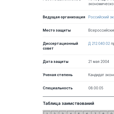
экономическо
Ведущая организация
Российский эк
Место защиты
Всероссийски
Диссертационный
Д 212.040.02
п
совет
Дата защиты
21 мая 2004
Ученая степень
Кандидат экон
Специальность
08.00.05
Таблица заимствований
1
2
3
4
5
6
7
8
9