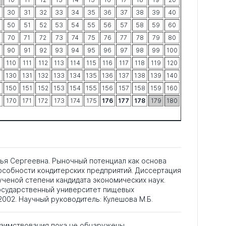
30
31
32
33
34
35
36
37
38
39
40
50
51
52
53
54
55
56
57
58
59
60
70
71
72
73
74
75
76
77
78
79
80
90
91
92
93
94
95
96
97
98
99
100
9
110
111
112
113
114
115
116
117
118
119
120
9
130
131
132
133
134
135
136
137
138
139
140
9
150
151
152
153
154
155
156
157
158
159
160
9
170
171
172
173
174
175
176
177
178
179
180
ья Сергеевна. Рыночный потенциал как основа
особности кондитерских предприятий. Диссертация
ученой степени кандидата экономических наук.
осударственный университет пищевых
2002. Научный руководитель: Кулешова М.Б.
аимствования пока не обнаружены