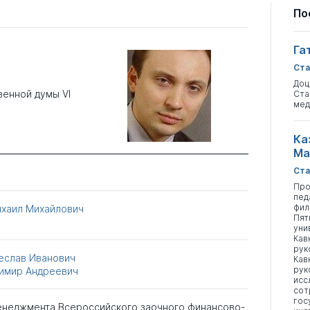
По
Га
Ста
Доц
венной думы VI
Ста
мед
Ка
Ма
Ста
Про
пед
фил
хаил Михайлович
Пят
уни
Кав
рук
еслав Иванович
Кав
рук
имир Андреевич
исс
сот
гос
енеджмента Всероссийского заочного финансово-