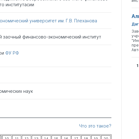
инс
го институтасии
Ал
ономический университет им. Г.В. Плеханова
Даг
Зав
учр
й заочный финансово-экономический институт
"Ин
пре
Авт
ри
ФУ РФ
1
омических наук
Что это такое?
10
11
12
13
14
15
16
17
18
19
20