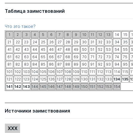
Таблица заимствований
Что это такое?
1
2
3
4
5
6
7
8
9
10
11
12
13
14
15
21
22
23
24
25
26
27
28
29
30
31
32
33
34
35
41
42
43
44
45
46
47
48
49
50
51
52
53
54
55
61
62
63
64
65
66
67
68
69
70
71
72
73
74
75
81
82
83
84
85
86
87
88
89
90
91
92
93
94
95
101
102
103
104
105
106
107
108
109
110
111
112
113
114
115
1
121
122
123
124
125
126
127
128
129
130
131
132
133
134
135
1
141
142
143
144
145
146
147
148
149
150
151
152
153
154
Источники заимствования
XXX