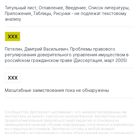
Титульный лист, Оглавление, Введение, Список литературы,
Приложения, Таблицы, Рисунки - не подлежат текстовому
анализу
XXX
Петелин, Дмитрий Васильевич; Проблемы правового
регулирования доверительного управления имуществом в
российском гражданском праве (Диссертация, март 2005)
XXX
Масштабные заимствования пока не обнаружены
Сообщество Диссернет напоминает, что никакая проведенная им
экспертиза не может считаться окончательной. Экспертиза носит
предположительный (вероятностный) характер и основана на
имеющемся в наличии объеме информации, полученной исключитель
из открытых источников. Эксперты готовы в любой момент
возобновить исследования в случае обнаружения вновь открывшихс