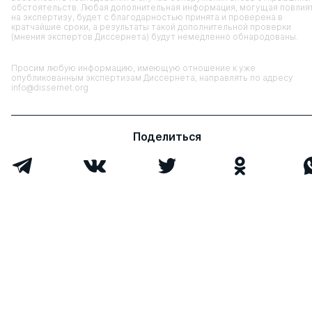
обстоятельств. Любая дополнительная информация, могущая повлия
на экспертизу, будет с благодарностью принята и проверена в
кратчайшие сроки, а результаты такой дополнительной проверки
(мнения экспертов Диссернета) будут немедленно обнародованы.
Просим любую информацию, имеющую отношение к уже
опубликованным экспертизам Диссернета, направлять по адресу
info@dissernet.org
Поделиться