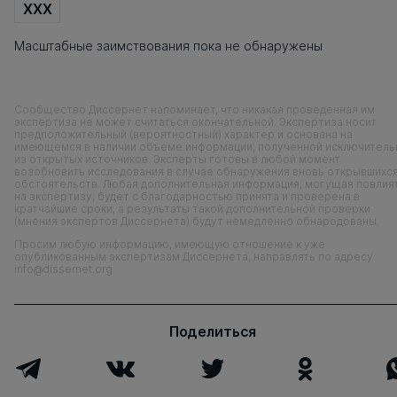
XXX
Масштабные заимствования пока не обнаружены
Сообщество Диссернет напоминает, что никакая проведенная им
экспертиза не может считаться окончательной. Экспертиза носит
предположительный (вероятностный) характер и основана на
имеющемся в наличии объеме информации, полученной исключитель
из открытых источников. Эксперты готовы в любой момент
возобновить исследования в случае обнаружения вновь открывшихс
обстоятельств. Любая дополнительная информация, могущая повлия
на экспертизу, будет с благодарностью принята и проверена в
кратчайшие сроки, а результаты такой дополнительной проверки
(мнения экспертов Диссернета) будут немедленно обнародованы.
Просим любую информацию, имеющую отношение к уже
опубликованным экспертизам Диссернета, направлять по адресу
info@dissernet.org
Поделиться