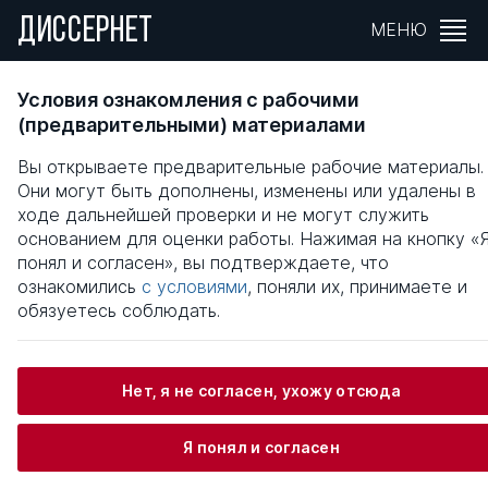
ДИССЕРНЕТ
МЕНЮ
ВОЕННО-ПАТРИОТИЧЕСКОЕ ВОСПИТАНИ
Условия ознакомления с рабочими
СТУДЕНТОВ УНИВЕРСИТЕТА В
(предварительными) материалами
СОВРЕМЕННЫХ УСЛОВИЯХ
Вы открываете предварительные рабочие материалы.
Они могут быть дополнены, изменены или удалены в
Общая информация
ходе дальнейшей проверки и не могут служить
основанием для оценки работы. Нажимая на кнопку «
понял и согласен», вы подтверждаете, что
Меньшиков Сергей Павлович
ознакомились
с условиями
, поняли их, принимаете и
обязуетесь соблюдать.
Информация о защите
Нет, я не согласен, ухожу отсюда
Научный консультант / Научный руководитель
Я понял и согласен
Хакунов Нурбий Хасанбиевич