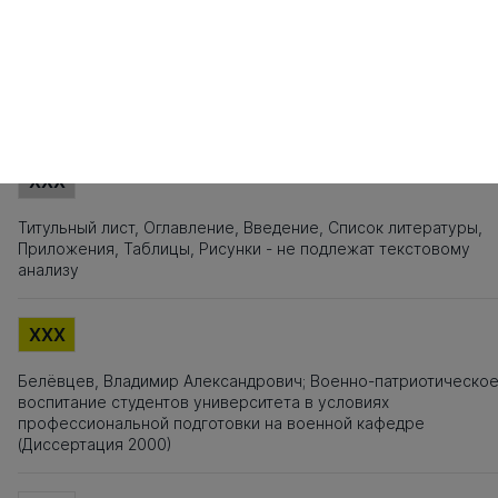
141
142
143
144
145
146
147
148
149
150
151
152
153
154
155
1
161
162
163
164
165
166
167
168
169
170
171
172
173
174
175
1
181
182
Источники заимствования
XXX
Титульный лист, Оглавление, Введение, Список литературы,
Приложения, Таблицы, Рисунки - не подлежат текстовому
анализу
XXX
Белёвцев, Владимир Александрович; Военно-патриотическо
воспитание студентов университета в условиях
профессиональной подготовки на военной кафедре
(Диссертация 2000)