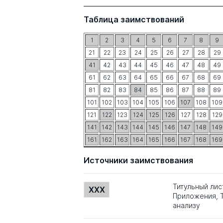
Таблица заимствований
1
2
3
4
5
6
7
8
9
21
22
23
24
25
26
27
28
29
41
42
43
44
45
46
47
48
49
61
62
63
64
65
66
67
68
69
81
82
83
84
85
86
87
88
89
101
102
103
104
105
106
107
108
109
121
122
123
124
125
126
127
128
129
141
142
143
144
145
146
147
148
149
161
162
163
164
165
166
167
168
169
Источники заимствования
Титульный лис
XXX
Приложения, Т
анализу