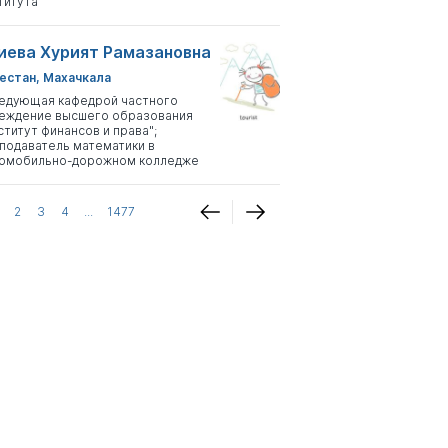
титута
иева Хурият Рамазановна
естан, Махачкала
едующая кафедрой частного
еждение высшего образования
ститут финансов и права";
подаватель математики в
омобильно-дорожном колледже
2
3
4
...
1477