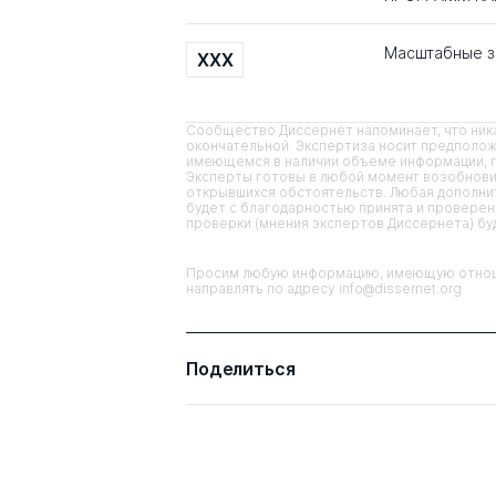
Масштабные з
XXX
Сообщество Диссернет напоминает, что ника
окончательной. Экспертиза носит предполож
имеющемся в наличии объеме информации, п
Эксперты готовы в любой момент возобнови
открывшихся обстоятельств. Любая дополнит
будет с благодарностью принята и проверена
проверки (мнения экспертов Диссернета) б
Просим любую информацию, имеющую отноше
направлять по адресу info@dissernet.org
Поделиться