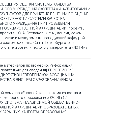
ОВЕДЕНИЯ ОЦЕНКИ СИСТЕМЫ КАЧЕСТВА
ЬНОГО УЧРЕЖДЕНИЯ ЭКСПЕРТАМИ-АУДИТОРАМИ И
ЕЗУЛЬТАТОВ ДЛЯ ПРИНЯТИЯ РЕШЕНИЙ ПО ОЦЕНКЕ
ФФЕКТИВНОСТИ СИСТЕМЫ КАЧЕСТВА
ЬНОГО УЧРЕЖДЕНИЯ ПРИ ПРОВЕДЕНИИ
 ГОСУДАРСТВЕННОЙ АККРЕДИТАЦИИ (проект) /
роекта – С. А. Степанов, к. т. н., доцент, декан
кономики и менеджмента, заведующий кафедрой
и систем качества Санкт-Петербургского
ого электротехнического университета «ЛЭТИ» /
ие материалов правомерно. Информация
ключительно для сведения] ЕВРОПЕЙСКИЕ
 ДИРЕКТИВЫ ЕВРОПЕЙСКОЙ АССОЦИАЦИИ
ЧЕСТВА В ВЫСШЕМ ОБРАЗОВАНИИ (ENQA)
й семинар «Европейская система качества и
инженерного образования» (2006 г.) /
АЯ СИСТЕМА НЕЗАВИСИМОЙ ОБЩЕСТВЕННО-
ЛЬНОЙ АККРЕДИТАЦИИ ОБРАЗОВАТЕЛЬНЫХ
К ГАРАНТИЯ КАЧЕСТВА ОБРАЗОВАНИЯ