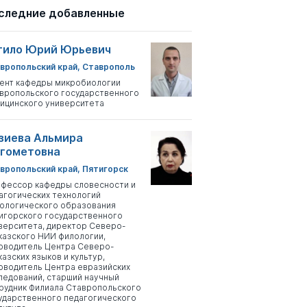
следние добавленные
тило Юрий Юрьевич
вропольский край, Ставрополь
ент кафедры микробиологии
вропольского государственного
ицинского университета
зиева Альмира
гометовна
вропольский край, Пятигорск
фессор кафедры словесности и
агогических технологий
ологического образования
игорского государственного
верситета, директор Северо-
казского НИИ филологии,
оводитель Центра Северо-
казских языков и культур,
оводитель Центра евразийских
ледований, старший научный
рудник Филиала Ставропольского
ударственного педагогического