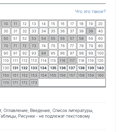
Что это такое?
10
11
12
13
14
15
16
17
18
19
20
30
31
32
33
34
35
36
37
38
39
40
50
51
52
53
54
55
56
57
58
59
60
70
71
72
73
74
75
76
77
78
79
80
90
91
92
93
94
95
96
97
98
99
100
110
111
112
113
114
115
116
117
118
119
120
130
131
132
133
134
135
136
137
138
139
140
150
151
152
153
154
155
156
157
158
159
160
170
171
172
173
т, Оглавление, Введение, Список литературы,
аблицы, Рисунки - не подлежат текстовому