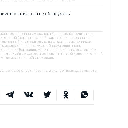
аимствования пока не обнаружены
кая проведенная им экспертиза не может считаться
ительный (вероятностный) характер и основана на
олученной исключительно из открытых источников.
ть исследования в случае обнаружения вновь
ельная информация, могущая повлиять на экспертизу,
 в кратчайшие сроки, а результаты такой дополнительной
удут немедленно обнародованы.
ние к уже опубликованным экспертизам Диссернета,