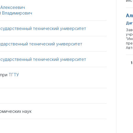
инс
 Алексеевич
й Владимирович
Ал
Даг
осударственный технический университет
Зав
учр
"Ин
пре
ударственный технический университет
Авт
осударственный технический университет
1
при
ТГТУ
омических наук