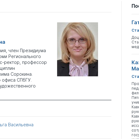
По
Га
Ста
Доц
на
Ста
мед
ния, член Президиума
оми Регионального
Ка
кс-ректор, профессор
циплин
Ма
рима Сорокина.
Ста
о офиса СПбГУ.
Про
художественного
пед
фил
Пят
уни
Кав
рук
Кав
рук
ьга Васильевна
исс
сот
гос