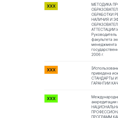
МЕТОДИКА ПР
XXX
ОБРАЗОВАТЕЛ
ОБРАБОТКИ Р
НАЛИЧИЯ И Э
ОБРАЗОВАТЕЛ
АТТЕСТАЦИИ И
Руководитель п
факультета э
менеджмента 
государственн
2006 г.
[Использован
XXX
приведена ис
СТАНДАРТЫ И
ГАРАНТИИ КА
Международны
XXX
аккредитации 
НАЦИОНАЛЬН
ПРОФЕССИОНА
ПРОГРАММ КА