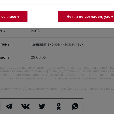
ционный
Д 220.043.06
при
РГАУ - МСХА им. Тимирязева
и согласен
Нет, я не согласен, ухо
иты
2008
епень
Кандидат экономических наук
ность
08.00.05
кая проведенная им экспертиза не может считаться окончательной. Э
еющемся в наличии объеме информации, полученной исключительно из о
случае обнаружения вновь открывшихся обстоятельств. Любая дополни
 и проверена в кратчайшие сроки, а результаты такой дополнительной 
ие к уже опубликованным экспертизам Диссернета, направлять по адр