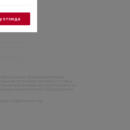
жу отсюда
кспертиза носит предположительный
ткрытых источников. Эксперты готовы в
тельная информация, могущая повлиять на
проверки (мнения экспертов Диссернета)
есу info@dissernet.org