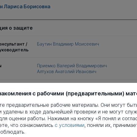
н Лариса Борисовна
ия о защите
онсультант /
Баутин Владимир Моисеевич
уководитель
ы
Приемко Валерий Владимирович
Алтухов Анатолий Иванович
полнена в
Российский государственный аграрный универ
накомления с рабочими (предварительными) ма
МСХА имени К А. Тимирязева
те предварительные рабочие материалы. Они могут быт
рганизация
Российский государственный аграрный униве
и удалены в ходе дальнейшей проверки и не могут служ
имени К.А. Тимирязева
ля оценки работы. Нажимая на кнопку «Я понял и соглас
те, что ознакомились
с условиями
, поняли их, принимае
щиты
Российский государственный аграрный униве
соблюдать.
имени К.А. Тимирязева