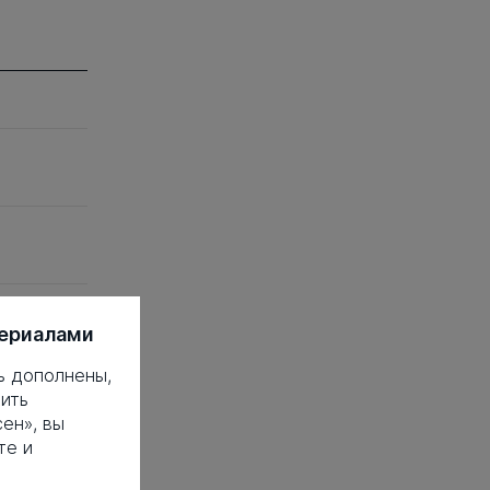
ситет -
териалами
ь дополнены,
рситет
ить
ен», вы
те и
рситет