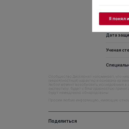
Диссерта
Я понял 
совет
Дата защ
Ученая ст
Специаль
Сообщество Диссернет напоминает, что ника
(вероятностный) характер и основана на им
любой момент возобновить исследования в 
экспертизу, будет с благодарностью принята
будут немедленно обнародованы.
Просим любую информацию, имеющую отношен
Поделиться