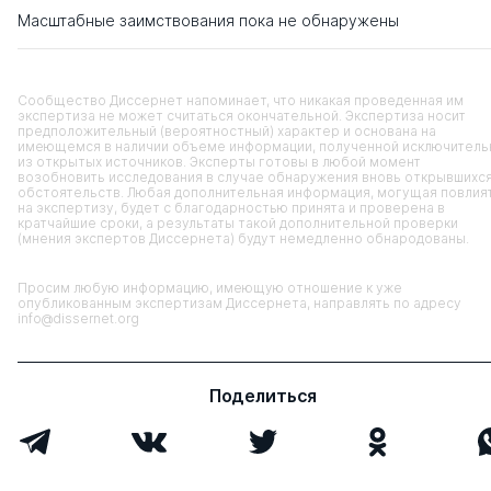
Масштабные заимствования пока не обнаружены
Сообщество Диссернет напоминает, что никакая проведенная им
экспертиза не может считаться окончательной. Экспертиза носит
предположительный (вероятностный) характер и основана на
имеющемся в наличии объеме информации, полученной исключитель
из открытых источников. Эксперты готовы в любой момент
возобновить исследования в случае обнаружения вновь открывшихс
обстоятельств. Любая дополнительная информация, могущая повлия
на экспертизу, будет с благодарностью принята и проверена в
кратчайшие сроки, а результаты такой дополнительной проверки
(мнения экспертов Диссернета) будут немедленно обнародованы.
Просим любую информацию, имеющую отношение к уже
опубликованным экспертизам Диссернета, направлять по адресу
info@dissernet.org
Поделиться