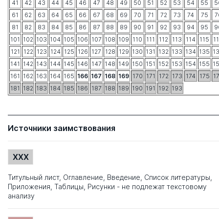
41
42
43
44
45
46
47
48
49
50
51
52
53
54
55
5
61
62
63
64
65
66
67
68
69
70
71
72
73
74
75
7
81
82
83
84
85
86
87
88
89
90
91
92
93
94
95
9
101
102
103
104
105
106
107
108
109
110
111
112
113
114
115
1
121
122
123
124
125
126
127
128
129
130
131
132
133
134
135
1
141
142
143
144
145
146
147
148
149
150
151
152
153
154
155
1
161
162
163
164
165
166
167
168
169
170
171
172
173
174
175
1
181
182
183
184
185
186
187
188
189
190
191
192
193
Источники заимствования
XXX
Титульный лист, Оглавление, Введение, Список литературы,
Приложения, Таблицы, Рисунки - не подлежат текстовому
анализу