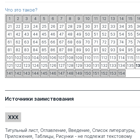
Что это такое?
1
2
3
4
5
6
7
8
9
10
11
12
13
14
15
1
21
22
23
24
25
26
27
28
29
30
31
32
33
34
35
3
41
42
43
44
45
46
47
48
49
50
51
52
53
54
55
5
61
62
63
64
65
66
67
68
69
70
71
72
73
74
75
7
81
82
83
84
85
86
87
88
89
90
91
92
93
94
95
9
101
102
103
104
105
106
107
108
109
110
111
112
113
114
115
1
121
122
123
124
125
126
127
128
129
130
131
132
133
134
135
1
141
142
143
144
145
146
147
148
149
150
151
152
153
154
Источники заимствования
XXX
Титульный лист, Оглавление, Введение, Список литературы,
Приложения, Таблицы, Рисунки - не подлежат текстовому