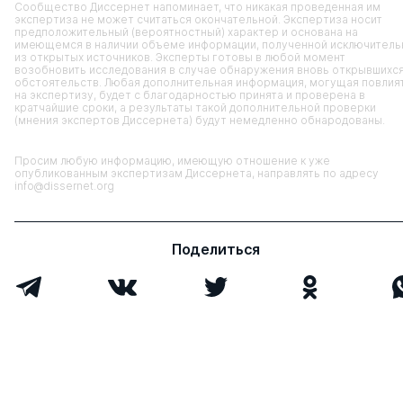
Сообщество Диссернет напоминает, что никакая проведенная им
экспертиза не может считаться окончательной. Экспертиза носит
предположительный (вероятностный) характер и основана на
имеющемся в наличии объеме информации, полученной исключитель
из открытых источников. Эксперты готовы в любой момент
возобновить исследования в случае обнаружения вновь открывшихс
обстоятельств. Любая дополнительная информация, могущая повлия
на экспертизу, будет с благодарностью принята и проверена в
кратчайшие сроки, а результаты такой дополнительной проверки
(мнения экспертов Диссернета) будут немедленно обнародованы.
Просим любую информацию, имеющую отношение к уже
опубликованным экспертизам Диссернета, направлять по адресу
info@dissernet.org
Поделиться