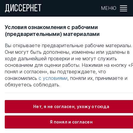
ДИССЕРНЕТ
МЕНЮ
Индикативное управление промышленным
Условия ознакомления с рабочими
предприятиями в инновационной среде
(предварительными) материалами
Вы открываете предварительные рабочие материалы.
Общая информация
Они могут быть дополнены, изменены или удалены в
ходе дальнейшей проверки и не могут служить
основанием для оценки работы. Нажимая на кнопку «
Сироткина Наталья Валерьевна
понял и согласен», вы подтверждаете, что
ознакомились
с условиями
, поняли их, принимаете и
обязуетесь соблюдать.
Информация о защите
Нет, я не согласен, ухожу отсюда
Научный консультант / Научный руководитель
Анисимов Юрий Петрович
Я понял и согласен