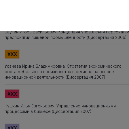
анализу
XXX
Баутин Игорь Васильевич. Концепция управления персонало
предприятий пищевой промышленности (Диссертация 2006)
XXX
Усачева Ирина Владимировна. Стратегия экономического
роста мебельного производства в регионе на основе
инновационной деятельности (Диссертация 2007)
XXX
Чушкин Илья Евгеньевич. Управление инновационными
процессами в бизнесе (Диссертация 2007)
XXX