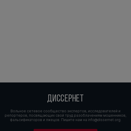
ДИССЕРНЕТ
Вольное сетевое сообщество экспертов, исследователей и
репортеров, посвящающих свой труд разоблачениям мошенников,
фальсификаторов и лжецов. Пишите нам на
info@dissernet.org.