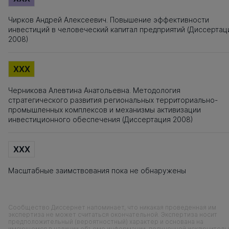
Чирков Андрей Алексеевич. Повышение эффективности
инвестиций в человеческий капитал предприятий (Диссертац
2008)
XXX
Черникова Алевтина Анатольевна. Методология
стратегического развития региональных территориально-
промышленных комплексов и механизмы активизации
инвестиционного обеспечения (Диссертация 2008)
XXX
Масштабные заимствования пока не обнаружены
Сообщество Диссернет напоминает, что никакая проведенная им
экспертиза не может считаться окончательной. Экспертиза носит
предположительный (вероятностный) характер и основана на
имеющемся в наличии объеме информации, полученной исключитель