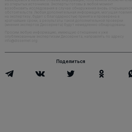
из открытых источников. Эксперты готовы в любой момент
возобновить исследования в случае обнаружения вновь открывшихс
обстоятельств. Любая дополнительная информация, могущая повлия
на экспертизу, будет с благодарностью принята и проверена в
кратчайшие сроки, а результаты такой дополнительной проверки
(мнения экспертов Диссернета) будут немедленно обнародованы.
Просим любую информацию, имеющую отношение к уже
опубликованным экспертизам Диссернета, направлять по адресу
info@dissernet.org
Поделиться