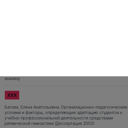
81
82
83
84
85
86
87
88
89
90
91
92
93
94
95
9
101
102
103
104
105
106
107
108
109
110
111
112
113
114
115
1
121
122
123
124
125
126
127
128
129
130
131
132
133
134
135
1
141
142
143
144
145
146
147
148
149
150
151
152
153
154
155
1
Источники заимствования
XXX
Титульный лист, Оглавление, Введение, Список литературы,
Приложения, Таблицы, Рисунки - не подлежат текстовому
анализу
XXX
Батова, Елена Анатольевна; Организационно-педагогические
условия и факторы, определяющие адаптацию студенток к
учебно-профессиональной деятельности средствами
ритмической гимнастики (Диссертация 2003)