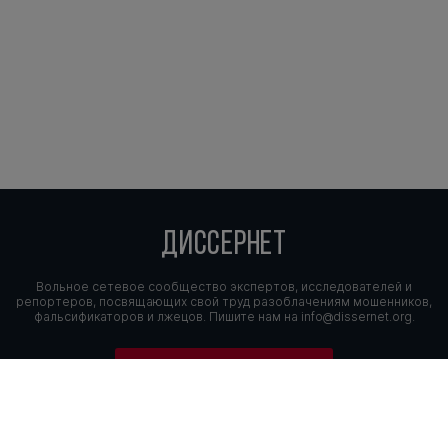
ДИССЕРНЕТ
Вольное сетевое сообщество экспертов, исследователей и
репортеров, посвящающих свой труд разоблачениям мошенников,
фальсификаторов и лжецов. Пишите нам на
info@dissernet.org.
Поддержать проект
МЫ В СОЦСЕТЯХ