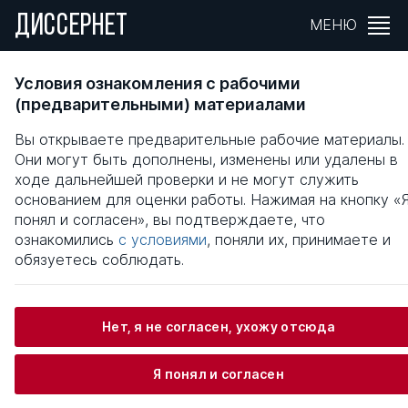
ДИССЕРНЕТ
МЕНЮ
ОРГАНИЗАЦИОННО-МЕТОДИЧЕСКИЕ
Условия ознакомления с рабочими
АСПЕКТЫ ПРОФЕССИОНАЛЬНО-
(предварительными) материалами
ПРИКЛАДНОЙ ФИЗИЧЕСКОЙ ПОДГОТОВКИ
Вы открываете предварительные рабочие материалы.
СРЕДНИХ СПЕЦИАЛЬНЫХ УЧЕБНЫХ
Они могут быть дополнены, изменены или удалены в
ЗАВЕДЕНИЯХ
ходе дальнейшей проверки и не могут служить
основанием для оценки работы. Нажимая на кнопку «
Общая информация
понял и согласен», вы подтверждаете, что
ознакомились
с условиями
, поняли их, принимаете и
обязуетесь соблюдать.
Степанян Ирина Владимировна
Нет, я не согласен, ухожу отсюда
Информация о защите
Я понял и согласен
Научный консультант / Научный руководитель