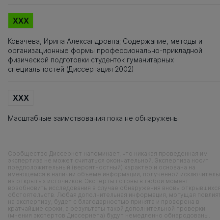
XXX
Ковачева, Ирина Александровна; Содержание, методы и
организационные формы профессионально-прикладной
физической подготовки студенток гуманитарных
специальностей (Диссертация 2002)
XXX
Масштабные заимствования пока не обнаружены
Сообщество Диссернет напоминает, что никакая проведенная им
экспертиза не может считаться окончательной. Экспертиза носит
предположительный (вероятностный) характер и основана на
имеющемся в наличии объеме информации, полученной исключитель
из открытых источников. Эксперты готовы в любой момент
возобновить исследования в случае обнаружения вновь открывшихс
обстоятельств. Любая дополнительная информация, могущая повлия
на экспертизу, будет с благодарностью принята и проверена в
кратчайшие сроки, а результаты такой дополнительной проверки
(мнения экспертов Диссернета) будут немедленно обнародованы.