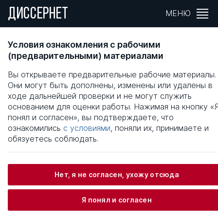
ДИССЕРНЕТ
МЕНЮ
ПОВЫШЕНИЕ ЭФФЕКТИВНОСТИ СИСТЕМ
Условия ознакомления с рабочими
УПРАВЛЕНИЯ ПРОМЫШЛЕННЫМ
(предварительными) материалами
ПРЕДПРИЯТИЕМ : НА ПРИМЕРЕ ГОРНО-
Вы открываете предварительные рабочие материалы.
ОБОГАТИТЕЛЬНОГО КОМБИНАТА
Они могут быть дополнены, изменены или удалены в
ходе дальнейшей проверки и не могут служить
Общая информация
основанием для оценки работы. Нажимая на кнопку «
понял и согласен», вы подтверждаете, что
ознакомились
с условиями
, поняли их, принимаете и
Ульянов Илья Геннадьевич
обязуетесь соблюдать.
Нет, я не согласен, ухожу отсюда
Информация о защите
Я понял и согласен
Научный консультант / Научный руководитель
Дремова Людмила Алексеевна