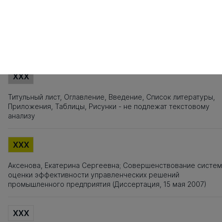
101
102
103
104
105
106
107
108
109
110
111
112
113
114
115
121
122
123
124
125
126
127
128
129
130
131
132
133
134
135
141
142
143
144
145
146
147
148
149
150
151
152
Источники заимствования
XXX
Титульный лист, Оглавление, Введение, Список литературы,
Приложения, Таблицы, Рисунки - не подлежат текстовому
анализу
XXX
Аксенова, Екатерина Сергеевна; Совершенствование систе
оценки эффективности управленческих решений
промышленного предприятия (Диссертация, 15 мая 2007)
XXX