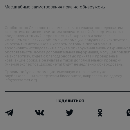
Масштабные заимствования пока не обнаружены
Сообщество Диссернет напоминает, что никакая проведенная им
экспертиза не может считаться окончательной. Экспертиза носит
предположительный (вероятностный) характер и основана на
имеющемся в наличии объеме информации, полученной исключитель
из открытых источников. Эксперты готовы в любой момент
возобновить исследования в случае обнаружения вновь открывшихс
обстоятельств. Любая дополнительная информация, могущая повлия
на экспертизу, будет с благодарностью принята и проверена в
кратчайшие сроки, а результаты такой дополнительной проверки
(мнения экспертов Диссернета) будут немедленно обнародованы.
Просим любую информацию, имеющую отношение к уже
опубликованным экспертизам Диссернета, направлять по адресу
info@dissernet.org
Поделиться