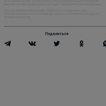
кратчайшие сроки, а результаты такой дополнительной проверки
(мнения экспертов Диссернета) будут немедленно обнародованы.
Просим любую информацию, имеющую отношение к уже
опубликованным экспертизам Диссернета, направлять по адресу
info@dissernet.org
Поделиться