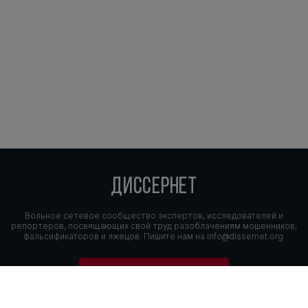
ДИССЕРНЕТ
Вольное сетевое сообщество экспертов, исследователей и
репортеров, посвящающих свой труд разоблачениям мошенников,
фальсификаторов и лжецов. Пишите нам на
info@dissernet.org.
Поддержать проект