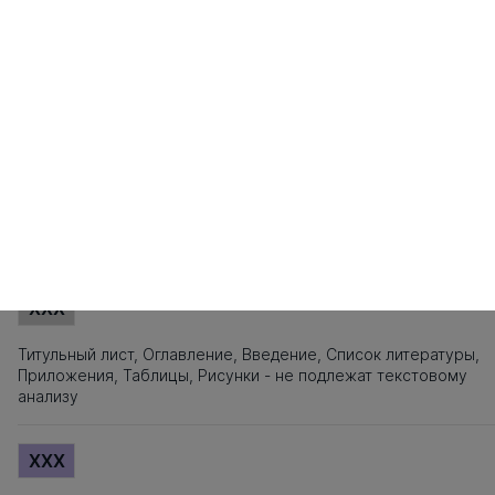
81
82
83
84
85
86
87
88
89
90
91
92
93
94
95
101
102
103
104
105
106
107
108
109
110
111
112
113
114
115
121
122
123
124
125
126
127
128
129
130
131
132
133
134
135
141
142
143
144
145
146
147
148
149
150
151
152
153
154
155
161
162
163
164
165
166
167
168
169
170
171
172
173
174
175
181
182
183
184
185
186
187
188
189
190
191
192
193
194
195
201
202
203
204
205
206
207
208
209
210
211
212
213
214
215
221
222
223
224
225
226
227
Источники заимствования
XXX
Титульный лист, Оглавление, Введение, Список литературы,
Приложения, Таблицы, Рисунки - не подлежат текстовому
анализу
XXX