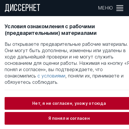
ДИССЕРНЕТ
МЕНЮ
ИСТОРИЧЕСКИЙ ОПЫТ СОВЕТСКОГО
Условия ознакомления с рабочими
ГОСУДАРСТВА ПО ФОРМИРОВАНИЮ
(предварительными) материалами
ПАТРИОТИЧЕСКОГО И
Вы открываете предварительные рабочие материалы.
ИНТЕРНАЦИОНАЛЬНОГО СОЗНАНИЯ
Они могут быть дополнены, изменены или удалены в
СОВЕТСКОГО НАРОДА В ГОДЫ ВЕЛИКОЙ
ходе дальнейшей проверки и не могут служить
ОТЕЧЕСТВЕННОЙ ВОЙНЫ
основанием для оценки работы. Нажимая на кнопку «
понял и согласен», вы подтверждаете, что
Общая информация
ознакомились
с условиями
, поняли их, принимаете и
обязуетесь соблюдать.
Василенко Татьяна Васильевна
Нет, я не согласен, ухожу отсюда
Я понял и согласен
Информация о защите