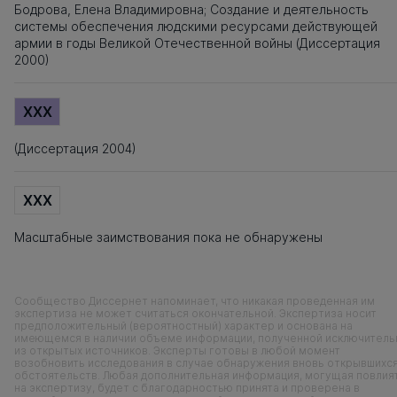
Бодрова, Елена Владимировна; Создание и деятельность
системы обеспечения людскими ресурсами действующей
армии в годы Великой Отечественной войны (Диссертация
2000)
XXX
(Диссертация 2004)
XXX
Масштабные заимствования пока не обнаружены
Сообщество Диссернет напоминает, что никакая проведенная им
экспертиза не может считаться окончательной. Экспертиза носит
предположительный (вероятностный) характер и основана на
имеющемся в наличии объеме информации, полученной исключитель
из открытых источников. Эксперты готовы в любой момент
возобновить исследования в случае обнаружения вновь открывшихс
обстоятельств. Любая дополнительная информация, могущая повлия
на экспертизу, будет с благодарностью принята и проверена в