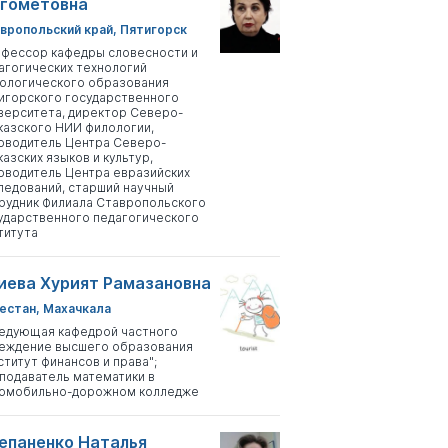
гометовна
вропольский край, Пятигорск
фессор кафедры словесности и
агогических технологий
ологического образования
игорского государственного
верситета, директор Северо-
казского НИИ филологии,
оводитель Центра Северо-
казских языков и культур,
оводитель Центра евразийских
ледований, старший научный
рудник Филиала Ставропольского
ударственного педагогического
титута
иева Хурият Рамазановна
естан, Махачкала
едующая кафедрой частного
еждение высшего образования
ститут финансов и права";
подаватель математики в
омобильно-дорожном колледже
епаненко Наталья