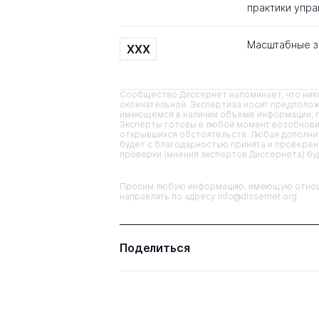
практики управ
Масштабные з
XXX
Сообщество Диссернет напоминает, что ника
окончательной. Экспертиза носит предполож
имеющемся в наличии объеме информации, п
Эксперты готовы в любой момент возобнови
открывшихся обстоятельств. Любая дополнит
будет с благодарностью принята и проверена
проверки (мнения экспертов Диссернета) б
Просим любую информацию, имеющую отноше
направлять по адресу info@dissernet.org
Поделиться