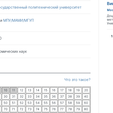
Ви
осударственный политехнический университет
Мос
Доц
мет
ри
МПУ/МАМИ/МГУП
Уни
1
0
омических наук
Что это такое?
10
11
12
13
14
15
16
17
18
19
20
30
31
32
33
34
35
36
37
38
39
40
50
51
52
53
54
55
56
57
58
59
60
70
71
72
73
74
75
76
77
78
79
80