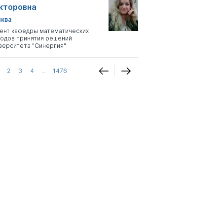
кторовна
ква
ент кафедры математических
одов принятия решений
верситета "Синергия"
2
3
4
...
1476