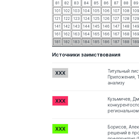
81
82
83
84
85
86
87
88
89
101
102
103
104
105
106
107
108
10
121
122
123
124
125
126
127
128
12
141
142
143
144
145
146
147
148
14
161
162
163
164
165
166
167
168
16
181
182
183
184
185
186
187
188
18
Источники заимствования
Титульный лис
XXX
Приложения, Т
анализу
Кузьмичев, Д
XXX
конкурентосп
региональном 
Борисов, Алек
XXX
решений в пр
предприятия (