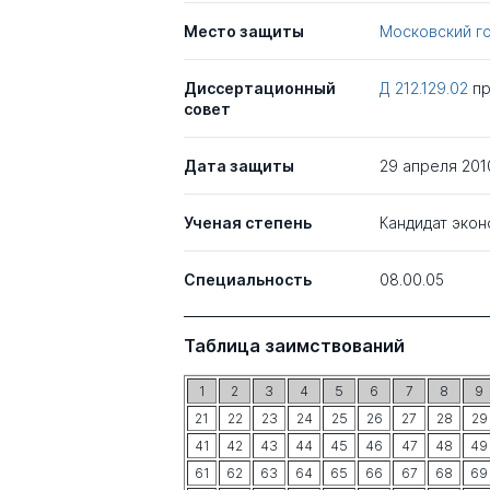
Место защиты
Московский г
Диссертационный
Д 212.129.02
п
совет
Дата защиты
29 апреля 201
Ученая степень
Кандидат экон
Специальность
08.00.05
Таблица заимствований
1
2
3
4
5
6
7
8
9
21
22
23
24
25
26
27
28
29
41
42
43
44
45
46
47
48
49
61
62
63
64
65
66
67
68
69