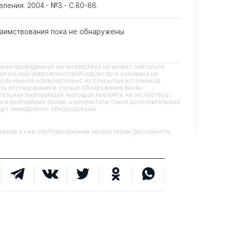
ления. 2004.- №3.- С.80-86.
аимствования пока не обнаружены
кая проведенная им экспертиза не может считаться
ительный (вероятностный) характер и основана на
олученной исключительно из открытых источников.
ть исследования в случае обнаружения вновь
ельная информация, могущая повлиять на экспертизу,
 в кратчайшие сроки, а результаты такой дополнительной
удут немедленно обнародованы.
ние к уже опубликованным экспертизам Диссернета,