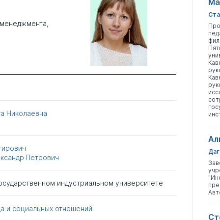
Ма
Ста
 менеджмента,
Про
пед
фил
Пят
уни
Кав
рук
Кав
рук
исс
сот
гос
га Николаевна
инс
Ал
гирович
Даг
ксандр Петрович
Зав
учр
"Ин
осударственном индустриальном университете
пре
Авт
да и социальных отношений
Ст