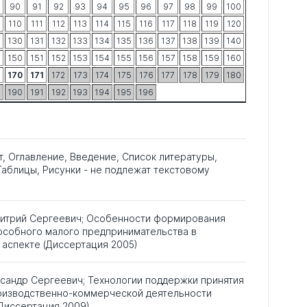
90
91
92
93
94
95
96
97
98
99
100
9
110
111
112
113
114
115
116
117
118
119
120
9
130
131
132
133
134
135
136
137
138
139
140
9
150
151
152
153
154
155
156
157
158
159
160
9
170
171
172
173
174
175
176
177
178
179
180
9
190
191
192
193
194
195
196
т, Оглавление, Введение, Список литературы,
аблицы, Рисунки - не подлежат текстовому
митрий Сергеевич; Особенности формирования
особного малого предпринимательства в
аспекте (Диссертация 2005)
сандр Сергеевич; Технологии поддержки принятия
оизводственно-коммерческой деятельности
Диссертация 2009)