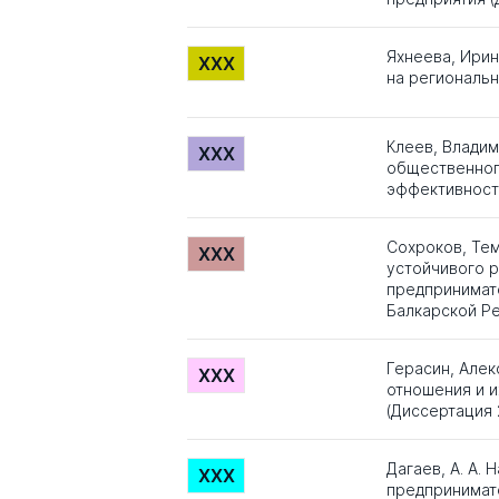
Яхнеева, Ирин
XXX
на региональ
Клеев, Влади
XXX
общественног
эффективност
Сохроков, Те
XXX
устойчивого р
предпринимате
Балкарской Ре
Герасин, Але
XXX
отношения и и
(Диссертация 
Дагаев, А. А.
XXX
предпринимат