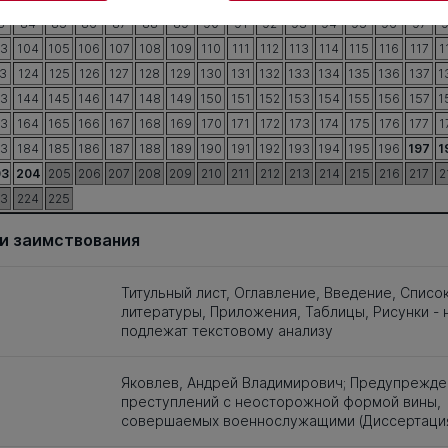
3
84
85
86
87
88
89
90
91
92
93
94
95
96
97
03
104
105
106
107
108
109
110
111
112
113
114
115
116
117
1
3
124
125
126
127
128
129
130
131
132
133
134
135
136
137
1
43
144
145
146
147
148
149
150
151
152
153
154
155
156
157
1
63
164
165
166
167
168
169
170
171
172
173
174
175
176
177
1
83
184
185
186
187
188
189
190
191
192
193
194
195
196
197
1
03
204
205
206
207
208
209
210
211
212
213
214
215
216
217
2
23
224
225
и заимствования
Титульный лист, Оглавление, Введение, Списо
литературы, Приложения, Таблицы, Рисунки - 
подлежат текстовому анализу
Яковлев, Андрей Владимирович; Предупрежде
преступлений с неосторожной формой вины,
совершаемых военнослужащими (Диссертаци