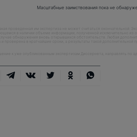
Масштабные заимствования пока не обнаруж
кая проведенная им экспертиза не может считаться окончательной. Э
еющемся в наличии объеме информации, полученной исключительно из о
случае обнаружения вновь открывшихся обстоятельств. Любая дополни
 и проверена в кратчайшие сроки, а результаты такой дополнительной 
ие к уже опубликованным экспертизам Диссернета, направлять по адр