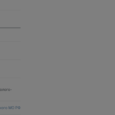
о
олого-
ского МО РФ