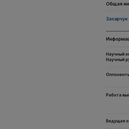
Общая и
Захарчук
Информац
Научный к
Научный р
Оппонент
Работа вы
Ведущая о