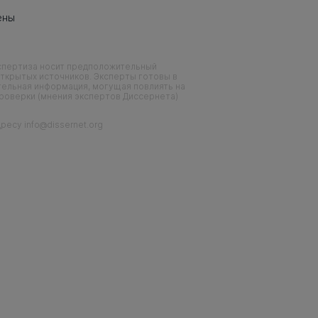
ены
кспертиза носит предположительный
ткрытых источников. Эксперты готовы в
тельная информация, могущая повлиять на
проверки (мнения экспертов Диссернета)
есу info@dissernet.org