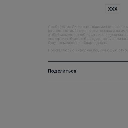
XXX
Сообщество Диссернет напоминает, что ника
(вероятностный) характер и основана на им
любой момент возобновить исследования в 
экспертизу, будет с благодарностью принята
будут немедленно обнародованы.
Просим любую информацию, имеющую отношен
Поделиться