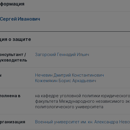
нформация
 Сергей Иванович
ия о защите
онсультант /
Загорский Геннадий Ильич
уководитель
ы
Нечевин Дмитрий Константинович
Кожемякин Борис Аркадьевич
полнена в
на кафедре уголовной политики юридическог
факультета Международного независимого эк
политологического университета
рганизация
Военный университет им. кн. Александра Нев