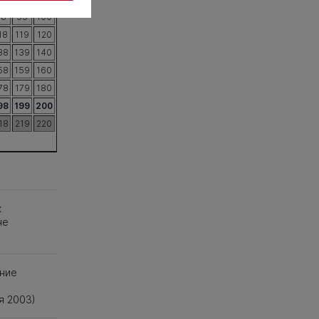
98
99
100
18
119
120
38
139
140
58
159
160
78
179
180
98
199
200
18
219
220
к
не
ние
я 2003)