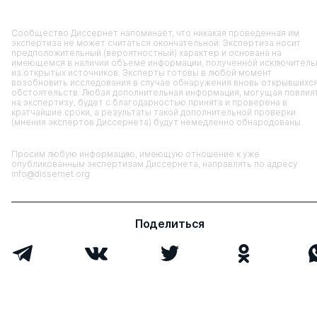
Сообщество Диссернет напоминает, что никакая проведенная им
экспертиза не может считаться окончательной. Экспертиза носит
предположительный (вероятностный) характер и основана на
имеющемся в наличии объеме информации, полученной исключитель
из открытых источников. Эксперты готовы в любой момент
возобновить исследования в случае обнаружения вновь открывшихс
обстоятельств. Любая дополнительная информация, могущая повлия
на экспертизу, будет с благодарностью принята и проверена в
кратчайшие сроки, а результаты такой дополнительной проверки
(мнения экспертов Диссернета) будут немедленно обнародованы.
Просим любую информацию, имеющую отношение к уже
опубликованным экспертизам Диссернета, направлять по адресу
info@dissernet.org
Поделиться