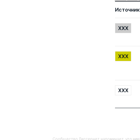
Источник
XXX
XXX
XXX
Сообщество Диссернет напоминает, что ника