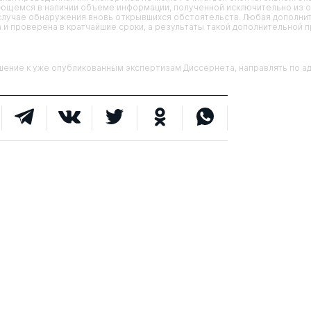
еющемся в наличии объеме информации, полученной исключительно из о
случае обнаружения вновь открывшихся обстоятельств. Любая дополни
 и проверена в кратчайшие сроки, а результаты такой дополнительной 
ие к уже опубликованным экспертизам Диссернета, направлять по адр