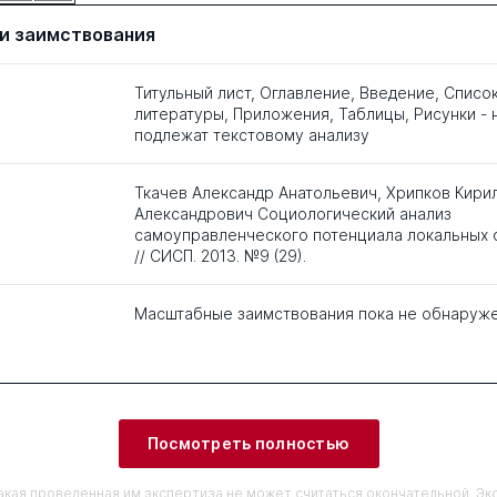
и заимствования
Титульный лист, Оглавление, Введение, Списо
литературы, Приложения, Таблицы, Рисунки - 
подлежат текстовому анализу
Ткачев Александр Анатольевич, Хрипков Кири
Александрович Социологический анализ
самоуправленческого потенциала локальных
// СИСП. 2013. №9 (29).
Масштабные заимствования пока не обнаруж
Посмотреть полностью
кая проведенная им экспертиза не может считаться окончательной. Э