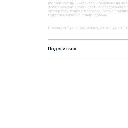
(вероятностный) характер и основана на им
любой момент возобновить исследования в 
экспертизу, будет с благодарностью принята
будут немедленно обнародованы.
Просим любую информацию, имеющую отношен
Поделиться