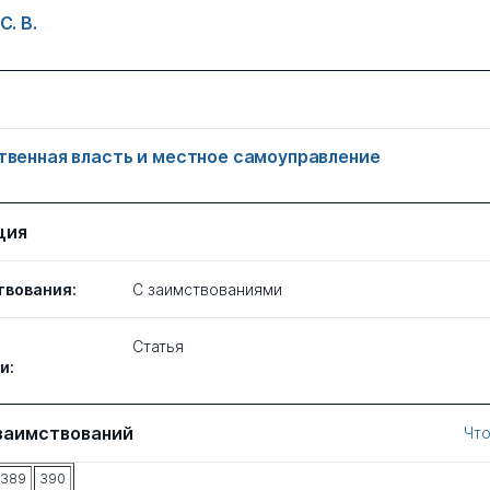
С. В.
твенная власть и местное самоуправление
ция
твования:
C заимствованиями
Статья
и:
заимствований
Что
389
390