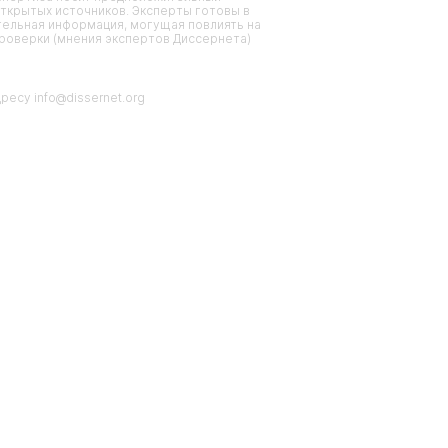
ткрытых источников. Эксперты готовы в
тельная информация, могущая повлиять на
проверки (мнения экспертов Диссернета)
есу info@dissernet.org