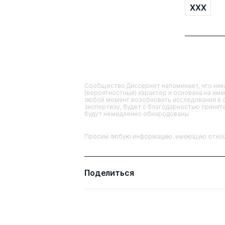
XXX
Сообщество Диссернет напоминает, что ника
(вероятностный) характер и основана на им
любой момент возобновить исследования в 
экспертизу, будет с благодарностью принята
будут немедленно обнародованы.
Просим любую информацию, имеющую отношен
Поделиться