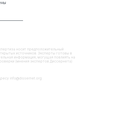
ены
кспертиза носит предположительный
ткрытых источников. Эксперты готовы в
тельная информация, могущая повлиять на
проверки (мнения экспертов Диссернета)
есу info@dissernet.org