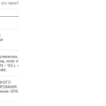
 это такое?
к
не
Кузеванова,
зд., испр. и
. – 152 с. –
МИ).
ИВНОГО
ИРОВАНИЯ
ение. 2014.