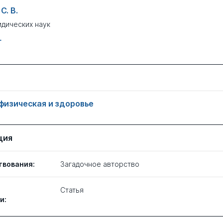
С. В.
дических наук
Г
 физическая и здоровье
ция
твования:
Загадочное авторство
Статья
и: