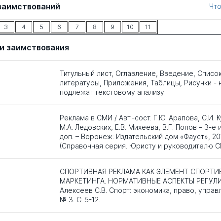
заимствований
Что
3
4
5
6
7
8
9
10
11
и заимствования
Титульный лист, Оглавление, Введение, Списо
литературы, Приложения, Таблицы, Рисунки - 
подлежат текстовому анализу
Реклама в СМИ / Авт.-сост. Г.Ю. Арапова, С.И. 
М.А. Ледовских, Е.В. Михеева, В.Г. Попов – 3-е и
доп. – Воронеж: Издательский дом «Фауст», 2014
(Справочная серия. Юристу и руководителю С
СПОРТИВНАЯ РЕКЛАМА КАК ЭЛЕМЕНТ СПОРТ
МАРКЕТИНГА. НОРМАТИВНЫЕ АСПЕКТЫ РЕГУЛ
Алексеев С.В. Спорт: экономика, право, управл
№ 3. С. 5-12.