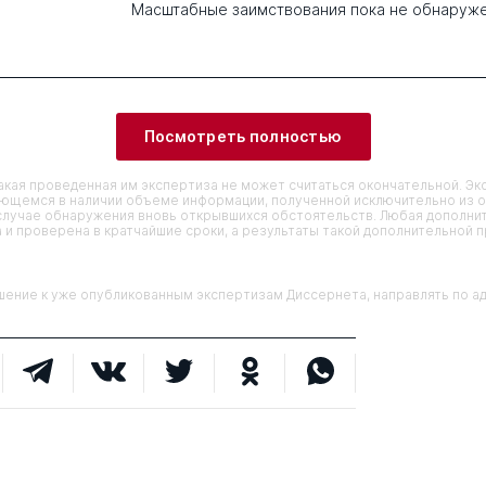
Масштабные заимствования пока не обнаруж
Посмотреть полностью
кая проведенная им экспертиза не может считаться окончательной. Э
еющемся в наличии объеме информации, полученной исключительно из о
случае обнаружения вновь открывшихся обстоятельств. Любая дополни
 и проверена в кратчайшие сроки, а результаты такой дополнительной 
ие к уже опубликованным экспертизам Диссернета, направлять по адр