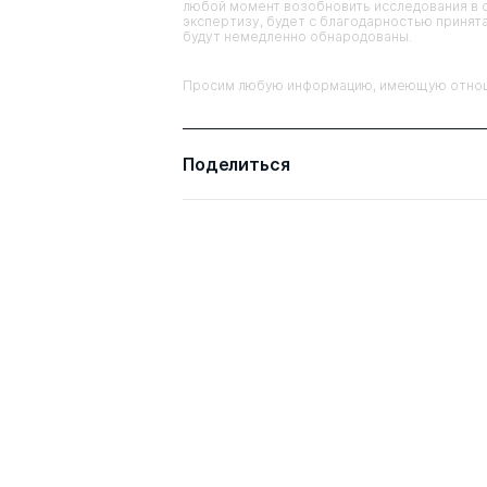
любой момент возобновить исследования в 
экспертизу, будет с благодарностью принята
будут немедленно обнародованы.
Просим любую информацию, имеющую отношен
Поделиться