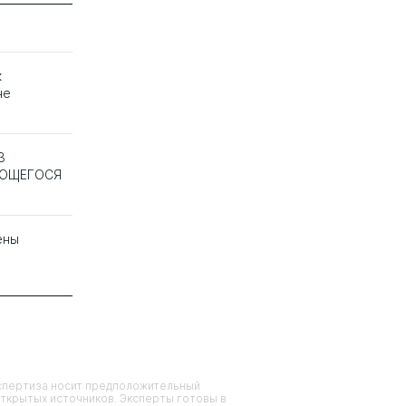
к
не
З
УЮЩЕГОСЯ
ены
кспертиза носит предположительный
ткрытых источников. Эксперты готовы в