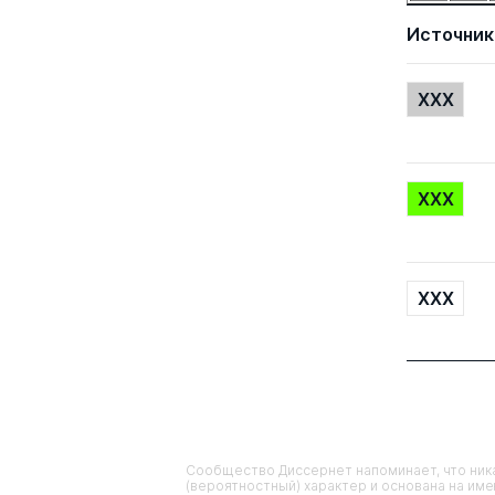
Источник
XXX
XXX
XXX
Сообщество Диссернет напоминает, что ника
(вероятностный) характер и основана на им