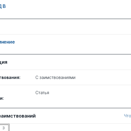
Д В
мнение
ция
твования:
C заимствованиями
Статья
и:
заимствований
Что
3