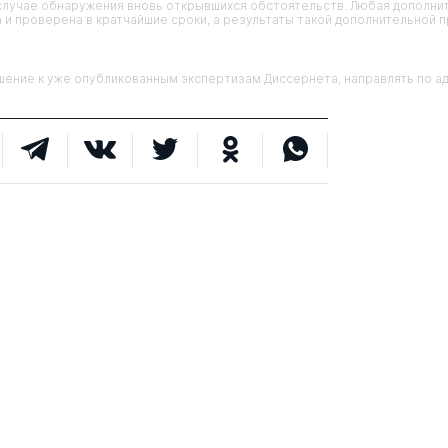
случае обнаружения вновь открывшихся обстоятельств. Любая дополни
 и проверена в кратчайшие сроки, а результаты такой дополнительной 
ие к уже опубликованным экспертизам Диссернета, направлять по адр