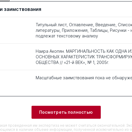
и заимствования
Титульный лист, Оглавление, Введение, Списо
литературы, Приложения, Таблицы, Рисунки - 
подлежат текстовому анализу
Наира Акопян. МАРГИНАЛЬНОСТЬ КАК ОДНА И
ОСНОВНЫХ ХАРАКТЕРИСТИК ТРАНСФОРМИР
ОБЩЕСТВА // «21-й ВЕК», № 1, 2005г.
Масштабные заимствования пока не обнаруж
Посмотреть полностью
кая проведенная им экспертиза не может считаться окончательной. Э
еющемся в наличии объеме информации, полученной исключительно из о