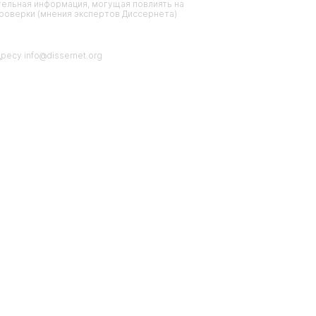
тельная информация, могущая повлиять на
проверки (мнения экспертов Диссернета)
есу info@dissernet.org