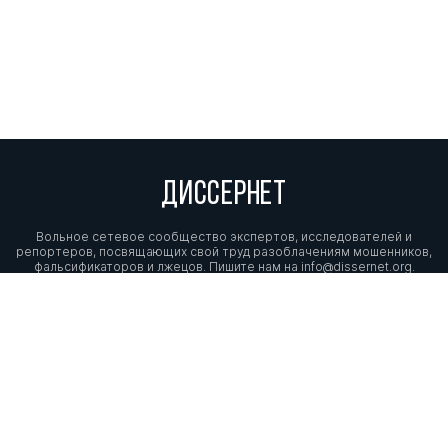
ДИССЕРНЕТ
Вольное сетевое сообщество экспертов, исследователей и
репортеров, посвящающих свой труд разоблачениям мошенников,
фальсификаторов и лжецов. Пишите нам на
info@dissernet.org.
Поддержать проект
МЫ В СОЦСЕТЯХ