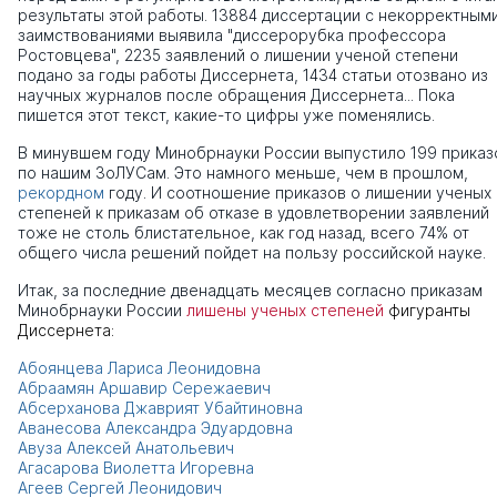
результаты этой работы. 13884 диссертации с некорректным
заимствованиями выявила "диссерорубка профессора
Ростовцева", 2235 заявлений о лишении ученой степени
подано за годы работы Диссернета, 1434 статьи отозвано из
научных журналов после обращения Диссернета... Пока
пишется этот текст, какие-то цифры уже поменялись.
В минувшем году Минобрнауки России выпустило 199 приказ
по нашим ЗоЛУСам. Это намного меньше, чем в прошлом,
рекордном
году. И соотношение приказов о лишении ученых
степеней к приказам об отказе в удовлетворении заявлений
тоже не столь блистательное, как год назад, всего 74% от
общего числа решений пойдет на пользу российской науке.
Итак, за последние двенадцать месяцев согласно приказам
Минобрнауки России
лишены ученых степеней
фигуранты
Диссернета:
Абоянцева Лариса Леонидовна
Абраамян Аршавир Сережаевич
Абсерханова Джаврият Убайтиновна
Аванесова Александра Эдуардовна
Авуза Алексей Анатольевич
Агасарова Виолетта Игоревна
Агеев Сергей Леонидович