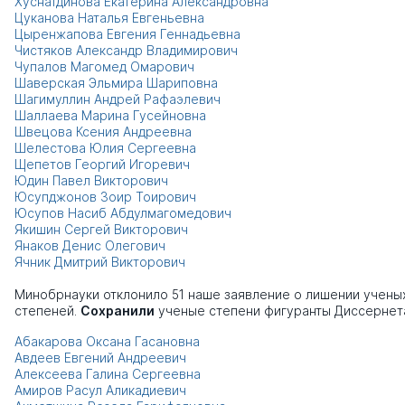
Хуснатдинова Екатерина Александровна
Цуканова Наталья Евгеньевна
Цыренжапова Евгения Геннадьевна
Чистяков Александр Владимирович
Чупалов Магомед Омарович
Шаверская Эльмира Шариповна
Шагимуллин Андрей Рафаэлевич
Шаллаева Марина Гусейновна
Швецова Ксения Андреевна
Шелестова Юлия Сергеевна
Щепетов Георгий Игоревич
Юдин Павел Викторович
Юсупджонов Зоир Тоирович
Юсупов Насиб Абдулмагомедович
Якишин Сергей Викторович
Янаков Денис Олегович
Ячник Дмитрий Викторович
Минобрнауки отклонило 51 наше заявление о лишении учены
степеней.
Сохранили
ученые степени фигуранты Диссернет
Абакарова Оксана Гасановна
Авдеев Евгений Андреевич
Алексеева Галина Сергеевна
Амиров Расул Аликадиевич