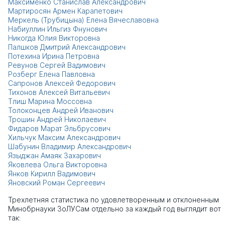
Максименко Станислав Александрович
Мартиросян Армен Карапетович
Меркель (Трубицына) Елена Вячеславовна
Набиуллин Ильгиз Фнунович
Никогда Юлия Викторовна
Палшков Дмитрий Александрович
Потехина Ирина Петровна
Ревунов Сергей Вадимович
Розберг Елена Павловна
Сапронов Алексей Федорович
Тихонов Алексей Витальевич
Тлиш Марина Моссовна
Толоконцев Андрей Иванович
Трошин Андрей Николаевич
Фидаров Марат Эльбрусович
Хильчук Максим Александрович
Шабунин Владимир Александрович
Языджан Амаяк Захарович
Яковлева Ольга Викторовна
Янков Кирилл Вадимович
Яновский Роман Сергеевич
Трехлетняя статистика по удовлетворенным и отклоненным
Минобрнауки ЗоЛУСам отдельно за каждый год выглядит вот
так: