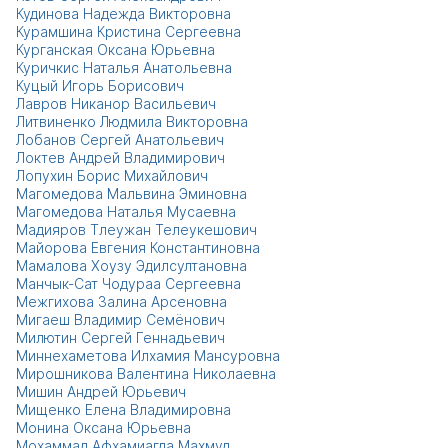
Кудинова Надежда Викторовна
Курамшина Кристина Сергеевна
Курганская Оксана Юрьевна
Куричкис Наталья Анатольевна
Куцый Игорь Борисович
Лавров Никанор Васильевич
Литвиненко Людмила Викторовна
Лобанов Сергей Анатольевич
Локтев Андрей Владимирович
Лопухин Борис Михайлович
Магомедова Мальвина Эминовна
Магомедова Наталья Мусаевна
Мадияров Тлеужан Телеукешович
Майорова Евгения Константиновна
Мамалова Хоузу Эдилсултановна
Манчык-Сат Чодураа Сергеевна
Межгихова Залина Арсеновна
Мигаеш Владимир Семёнович
Милютин Сергей Геннадьевич
Миннехаметова Илхамия Мансуровна
Мирошникова Валентина Николаевна
Мишин Андрей Юрьевич
Мищенко Елена Владимировна
Монина Оксана Юрьевна
Мохаммад Афхамиагда Махмуд