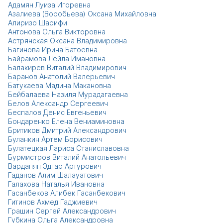
Адамян Луиза Игоревна
Азалиева (Воробьева) Оксана Михайловна
Алиризо Шарифи
Антонова Ольга Викторовна
Астрянская Оксана Владимировна
Багинова Ирина Батоевна
Байрамова Лейла Имановна
Балакирев Виталий Владимирович
Баранов Анатолий Валерьевич
Батукаева Мадина Макановна
Бейбалаева Назиля Мурадагаевна
Белов Александр Сергеевич
Беспалов Денис Евгеньевич
Бондаренко Елена Вениаминовна
Бритиков Дмитрий Александрович
Буланкин Артем Борисович
Булатецкая Лариса Станиславовна
Бурмистров Виталий Анатольевич
Варданян Эдгар Артурович
Гаданов Алим Шалауатович
Галахова Наталья Ивановна
Гасанбеков Алибек Гасанбекович
Гитинов Ахмед Гаджиевич
Грашин Сергей Александрович
Губкина Ольга Александровна