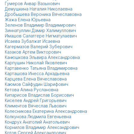
Гумеров Анвар Вазыхович
Демушкина Наталия Николаевна
Дробышева Вероника Вячеславовна
Жажа Елена Юрьевна
Зеленов Владимир Владимирович
Зиннатуллин Дамир Халимуллович
Имашов Салатгере Нигматулаевич
Исаева Зубалжат Исаевна
Кагермазов Валерий Зуберович
Казаков Артем Викторович
Канюшкова Эльвира Александровна
Карпушин Николай Яковлевич
Картавенко Татьяна Владимировна
Карташова Инесса Аркадьевна
Карцева Елена Вячеславовна
Каюмов Сайфудин Шарифович
Кетова Алина Руслановна
Кипарисов Владислав Борисович
Киселев Андрей Григорьевич
Климентов Вячеслав Львович
Колесникова Екатерина Александровна
Колкунова Людмила Евгеньевна
Кондрух Анатолий Анатольевич
Корнилов Владимир Александрович
Котов Сергей Александрович