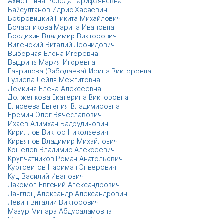
Ахметшина Резеда Гарифзяновна
Байсултанов Идрис Хасаевич
Бобровицкий Никита Михайлович
Бочарникова Марина Ивановна
Бредихин Владимир Викторович
Виленский Виталий Леонидович
Выборная Елена Игоревна
Выдрина Мария Игоревна
Гаврилова (Забодаева) Ирина Викторовна
Гузиева Лейля Межгитовна
Демкина Елена Алексеевна
Долженкова Екатерина Викторовна
Елисеева Евгения Владимировна
Еремин Олег Вячеславович
Ихаев Алимхан Бадрудинович
Кириллов Виктор Николаевич
Кирьянов Владимир Михайлович
Кошелев Владимир Алексеевич
Крупчатников Роман Анатольевич
Куртсеитов Нариман Энверович
Куц Василий Иванович
Лакомов Евгений Александрович
Ланглец Александр Александрович
Лёвин Виталий Викторович
Мазур Минара Абдусаламовна