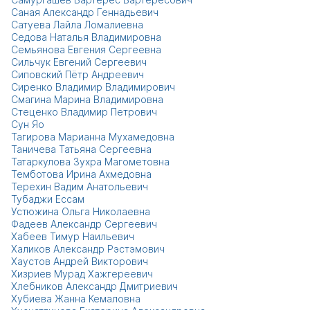
Саная Александр Геннадьевич
Сатуева Лайла Ломалиевна
Седова Наталья Владимировна
Семьянова Евгения Сергеевна
Сильчук Евгений Сергеевич
Сиповский Пётр Андреевич
Сиренко Владимир Владимирович
Смагина Марина Владимировна
Стеценко Владимир Петрович
Сун Яо
Тагирова Марианна Мухамедовна
Таничева Татьяна Сергеевна
Татаркулова Зухра Магометовна
Темботова Ирина Ахмедовна
Терехин Вадим Анатольевич
Тубаджи Ессам
Устюжина Ольга Николаевна
Фадеев Александр Сергеевич
Хабеев Тимур Наильевич
Халиков Александр Рэстэмович
Хаустов Андрей Викторович
Хизриев Мурад Хажгереевич
Хлебников Александр Дмитриевич
Хубиева Жанна Кемаловна