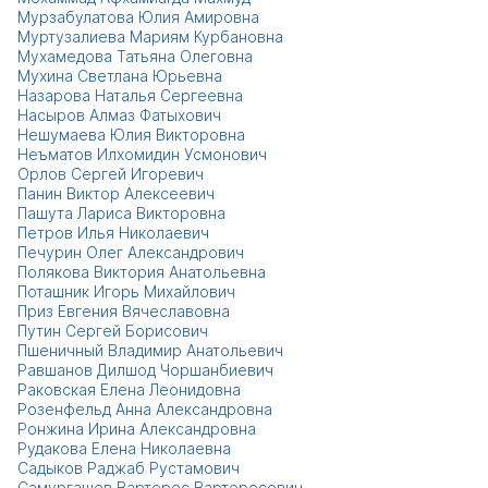
Мурзабулатова Юлия Амировна
Муртузалиева Мариям Курбановна
Мухамедова Татьяна Олеговна
Мухина Светлана Юрьевна
Назарова Наталья Сергеевна
Насыров Алмаз Фатыхович
Нешумаева Юлия Викторовна
Неъматов Илхомидин Усмонович
Орлов Сергей Игоревич
Панин Виктор Алексеевич
Пашута Лариса Викторовна
Петров Илья Николаевич
Печурин Олег Александрович
Полякова Виктория Анатольевна
Поташник Игорь Михайлович
Приз Евгения Вячеславовна
Путин Сергей Борисович
Пшеничный Владимир Анатольевич
Равшанов Дилшод Чоршанбиевич
Раковская Елена Леонидовна
Розенфельд Анна Александровна
Ронжина Ирина Александровна
Рудакова Елена Николаевна
Садыков Раджаб Рустамович
Самургашев Вартерес Вартересович