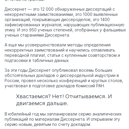
Диссернет — это 12 000 обнаруженных диссертаций с
некорректными заимствованиями, это 1000 выявленных
организаций, покрывающих диссероделов, это 1400
зафиксированных журналов, нарушающих публикационную
этику. И это 950 ученых степеней, отобранных у фальшивых
ученых стараниями Диссернета.
А еще мы усовершенствовали методы определения
некорректных заимствований и научились отлавливать
переводной плагиат, статьи с купленным соавторством и
подтасовки в табличных данных.
За эти годы Диссернет опубликовал восемь больших
обстоятельных докладов о диссеродельной индустрии в
России, провел несколько конференций и круглых столов,
участвовал в подготовке докладов Комиссий РАН.
Хвастаемся? Нет! Отчитываемся. И
двигаемся дальше.
В юбилейный год мы запланировали серию аналитических
публикаций по материалам Диссернета. И открываем эту
серию новым, девятым по счету докладом: