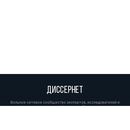
ДИССЕРНЕТ
Вольное сетевое сообщество экспертов, исследователей и
репортеров, посвящающих свой труд разоблачениям мошенников,
фальсификаторов и лжецов. Пишите нам на
info@dissernet.org.
Поддержать проект