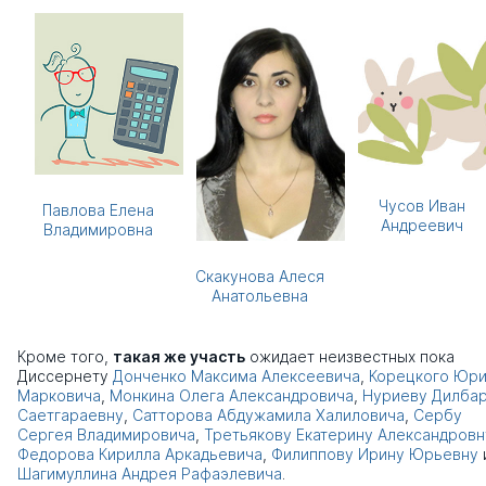
Чусов Иван
Павлова Елена
Андреевич
Владимировна
Скакунова Алеся
Анатольевна
Кроме того,
такая же участь
ожидает неизвестных пока
Диссернету
Донченко Максима Алексеевича
,
Корецкого Юр
Марковича
,
Монкина Олега Александровича
,
Нуриеву Дилба
Саетгараевну
,
Сатторова Абдужамила Халиловича
,
Сербу
Сергея Владимировича
,
Третьякову Екатерину Александровн
Федорова Кирилла Аркадьевича
,
Филиппову Ирину Юрьевну
Шагимуллина Андрея Рафаэлевича
.