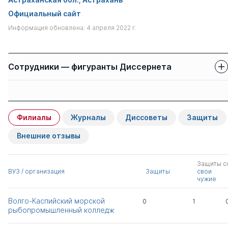
Официальный сайт
Информация обновлена: 4 апреля 2022 г.
Сотрудники — фигуранты Диссернета
Защиты сотрудников
Имя
Степень
свои
чужие
Филиалы
Журналы
Диссоветы
Защиты
Набиева Антонина
к.мед. н.
1
0
Рамазановна
Внешние отзывы
Зверев Владимир
к.э.н.
1
0
Защиты с
Владимирович
ВУЗ / организация
Защиты
свои
чужие
Иглина Наталия
к.э.н.
1
0
Волго-Каспийский морской
0
1
Анатольевна
рыбопромышленный колледж