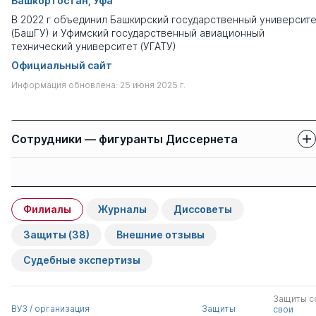
Башкортостан, Уфа
В 2022 г объединил Башкирский государственный университ
(БашГУ) и Уфимский государственный авиационный
технический университет (УГАТУ)
Официальный сайт
Информация обновлена: 25 июня 2025 г.
Сотрудники — фигуранты Диссернета
Защиты сотрудников
Имя
Степень
свои
чужие
Филиалы
Журналы
Диссоветы
Хайбулина Гайша
к.филол.н.
1
0
Нильевна
Защиты
(38)
Внешние отзывы
Судебные экспертизы
Лукьянов Аркадий
д.филос.н.
0
2
Викторович
Защиты с
ВУЗ / организация
Защиты
свои