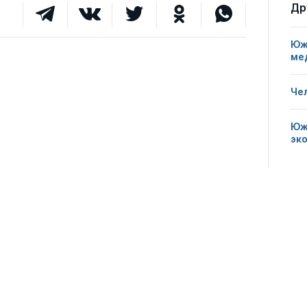
Др
1
0
0
Юж
ме
Че
Юж
эк