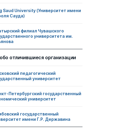
g Saud University (Университет имени
роля Сауда)
атырский филиал Чувашского
сударственного университета им.
ьянова
обо отличившиеся организации
сковский педагогический
сударственный университет
нкт-Петербургский государственный
ономический университет
мбовский государственный
иверситет имени Г.Р. Державина