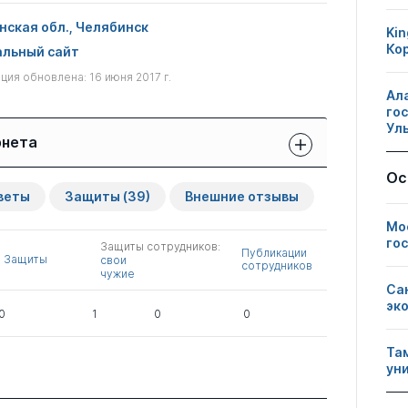
нская обл., Челябинск
Kin
Ко
льный сайт
ия обновлена: 16 июня 2017 г.
Ал
го
Ул
рнета
Ос
Защиты сотрудников:
Публикации
Другие
веты
Защиты
(39)
Внешние отзывы
свои
сотрудников
нарушения
чужие
Мо
го
Защиты сотрудников:
0
1
0
Публикации
Защиты
свои
сотрудников
чужие
Са
эк
0
2
0
0
1
0
0
Та
ун
1
0
0