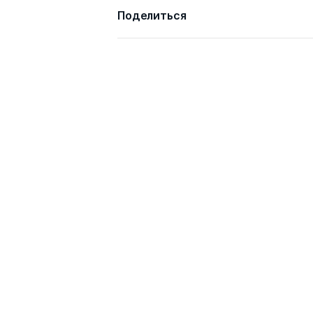
Поделиться
Савостова Марина
к.соц.н.
Николаевна
Всего 4