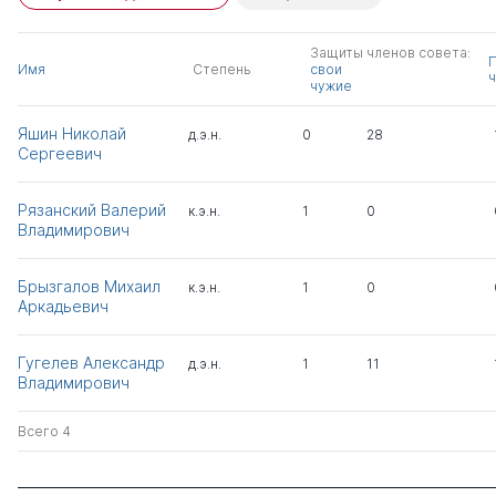
Защиты членов совета:
Имя
Степень
свои
ч
чужие
Яшин Николай
д.э.н.
0
28
Сергеевич
Рязанский Валерий
к.э.н.
1
0
Владимирович
Брызгалов Михаил
к.э.н.
1
0
Аркадьевич
Гугелев Александр
д.э.н.
1
11
Владимирович
Всего 4