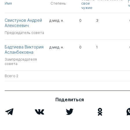
Имя
Степень
свои
ч
чужие
Свистунов Андрей
д.мед. н.
0
3
Алексеевич
Председатель совета
Бадтиева Виктория
д.мед. н.
0
1
Асланбековна
Зампредседателя
совета
Всего 2
Поделиться