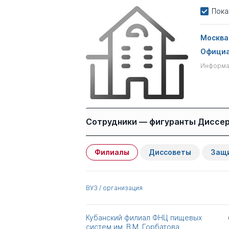
Пока
Москва
Официа
Информац
Сотрудники — фигуранты Диссе
Филиалы
Диссоветы
Защ
Имя
Степень
Никитина Марина
к.тех.н.
ВУЗ / организация
Александровна
Всего 1
Кубанский филиал ФНЦ пищевых
систем им. В.М. Горбатова