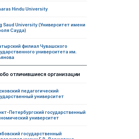
aras Hindu University
g Saud University (Университет имени
роля Сауда)
атырский филиал Чувашского
сударственного университета им.
ьянова
обо отличившиеся организации
сковский педагогический
сударственный университет
нкт-Петербургский государственный
ономический университет
мбовский государственный