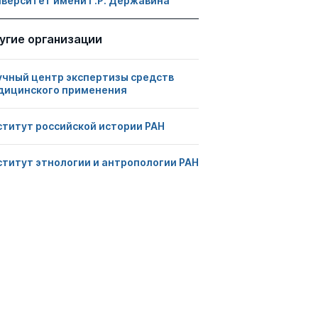
иверситет имени Г.Р. Державина
угие организации
учный центр экспертизы средств
дицинского применения
ститут российской истории РАН
ститут этнологии и антропологии РАН