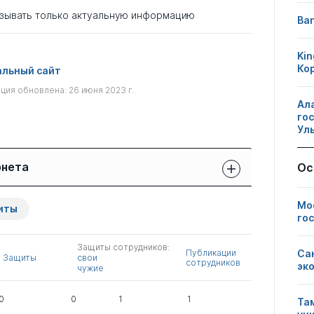
зывать только актуальную информацию
Ban
Kin
Ко
льный сайт
ия обновлена: 26 июня 2023 г.
Ал
го
Ул
рнета
Ос
Защиты сотрудников:
Публикации
Другие
Мо
иты
свои
сотрудников
нарушения
го
чужие
Защиты сотрудников:
0
0
1
Публикации
Са
Защиты
свои
сотрудников
эк
чужие
0
0
1
1
Та