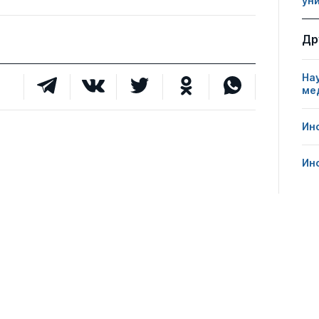
ун
Др
На
ме
Ин
Ин