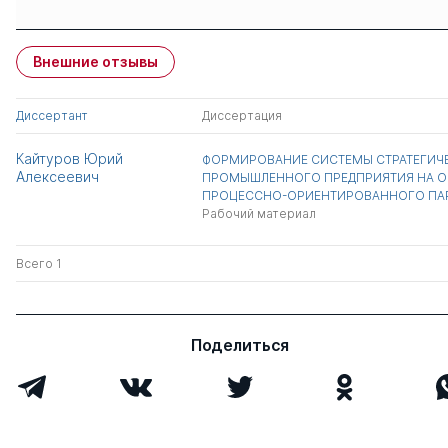
Защиты сотрудников
Имя
Степень
свои
чужие
Внешние отзывы
Ряховский Дмитрий
д.э.н.
1
0
Иванович
Диссертант
Диссертация
Алейникова Марина
к.э.н.
0
0
Кайтуров Юрий
ФОРМИРОВАНИЕ СИСТЕМЫ СТРАТЕГИЧЕ
Юрьевна
Алексеевич
ПРОМЫШЛЕННОГО ПРЕДПРИЯТИЯ НА 
ПРОЦЕССНО-ОРИЕНТИРОВАННОГО ПА
Всего 2
Рабочий материал
Всего 1
Поделиться