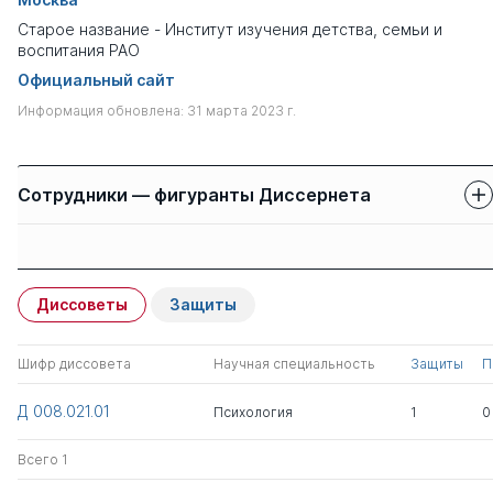
Старое название - Институт изучения детства, семьи и
воспитания РАО
Официальный сайт
Информация обновлена: 31 марта 2023 г.
Сотрудники — фигуранты Диссернета
Защиты сотрудников
Имя
Степень
свои
чужие
Диссоветы
Защиты
Евладова Елена
д.пед.н.
0
3
Борисовна
Шифр диссовета
Научная специальность
Защиты
П
Рожков Михаил
д.пед.н.
0
6
Д 008.021.01
Психология
1
0
Иосифович
Всего 1
Абраменкова Вера
д.псих.н.
0
0