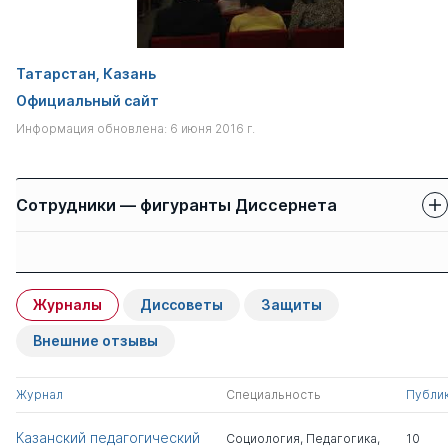
Татарстан, Казань
Официальный сайт
Информация обновлена: 6 июня 2016 г.
Сотрудники — фигуранты Диссернета
Защиты сотрудников
Имя
Степень
свои
чужие
Журналы
Диссоветы
Защиты
Волович Леонид
д.филос.н.
0
11
Аркадьевич
Внешние отзывы
Гильмеева Римма
д.пед.н.
0
3
Журнал
Специальность
Публи
Хамидовна
Казанский педагогический
Социология
,
Педагогика
,
10