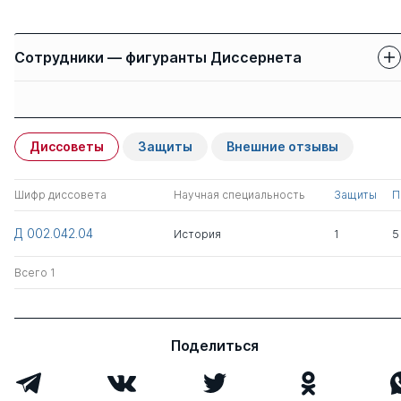
Сотрудники — фигуранты Диссернета
Защиты сотрудников
Имя
Степень
свои
чужие
Диссоветы
Защиты
Внешние отзывы
Наумкин Виталий
д.ист.н.
0
0
Вячеславович
Шифр диссовета
Научная специальность
Защиты
П
Белокреницкий
д.ист.н.
0
0
Д 002.042.04
История
1
5
Вячеслав Яковлевич
Всего 1
Пак Бэлла Борисовна
д.ист.н.
0
0
Шарипова Раиса
к.ист.н.
0
0
Поделиться
Малиховна
Грайворонский
д.ист.н.
0
0