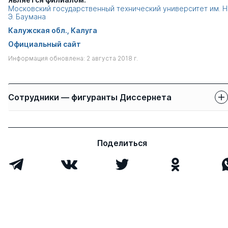
Московский государственный технический университет им. Н
Э. Баумана
Калужская обл., Калуга
Официальный сайт
Информация обновлена: 2 августа 2018 г.
Сотрудники — фигуранты Диссернета
Защиты сотрудников
Имя
Степень
свои
чужие
Поделиться
Комарцова Людмила
д.тех.н.
0
2
Георгиевна
Логинова Вера
д.псих.н.
0
0
Викторовна
Всего 2