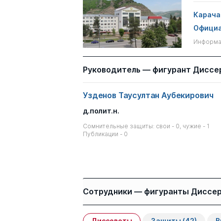
Карача
Официа
Информац
Руководитель — фигурант Диссе
Узденов Таусултан Аубекирович
д.полит.н.
Сомнительные защиты: свои - 0, чужие - 1
Публикации - 0
Сотрудники — фигуранты Диссе
Диссоветы
Защиты
(42)
В
Имя
Степень