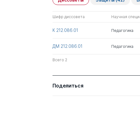
Шифр диссовета
Научная специ
Тохчуков Мурат
к.э.н.
Олегович
К 212.086.01
Педагогика
Айбазова Асият
Кемаловна
ДМ 212.086.01
Педагогика
Всего 2
Семенов Курман
д.пед.н.
Борисович
Лепшокова Елизавета
Поделиться
Ахияевна
Батчаева Халимат
д.пед.н.
Хаджи-Муратовна
Текеева Айшат
Рамазановна