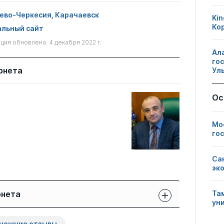
ево-Черкесия, Карачаевск
Kin
Ко
льный сайт
ия обновлена: 4 декабря 2022 г.
Ал
го
рнета
Ул
Ос
Мо
го
Са
эк
рнета
Та
ун
Защиты сотрудников:
Публикации
Другие
нешние отзывы
свои