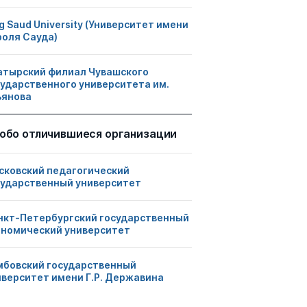
g Saud University (Университет имени
роля Сауда)
атырский филиал Чувашского
сударственного университета им.
ьянова
обо отличившиеся организации
сковский педагогический
сударственный университет
нкт-Петербургский государственный
ономический университет
мбовский государственный
иверситет имени Г.Р. Державина