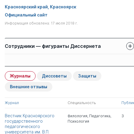
Красноярский край, Красноярск
Официальный сайт
Информация обновлена: 17 июля 2018 г.
Сотрудники — фигуранты Диссернета
Защиты сотрудников
Имя
Степень
свои
чужие
Журналы
Диссоветы
Защиты
Пономарев Василий
д.пед.н.
0
5
Викторович
Внешние отзывы
Кудрявцев Михаил
д.пед.н.
1
2
Журнал
Специальность
Публи
Дмитриевич
Вестник Красноярского
Филология
,
Педагогика
,
3
государственного
Психология
Расчетина Светлана
д.пед.н.
0
5
педагогического
Алексеевна
университета им. В.П.