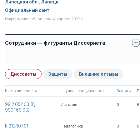
Липецкая обл., Липецк
Официальный сайт
Информация обновлена: 4 апреля 2022 г.
Сотрудники — фигуранты Диссернета
Защиты сотрудников
Имя
Степень
свои
чужие
Диссоветы
Защиты
Внешние отзывы
Лыткина Аксана
к.пед.н.
1
0
Виликовна
Шифр диссовета
Научная специальность
Защиты
П
Романова Юлия
к.пед.н.
1
0
99.2.052.03 (Д
История
0
6
Владимировна
999.169.03)
Елисеев Владимир
д.пед.н.
0
5
К 212.107.01
Педагогика
0
0
Константинович
к.псих.н.