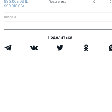
99.2.003.03 (Д
Педагогика
0
9
Колесникова Юлия
к.э.н.
1
0
999.010.03)
Фаридовна
Всего 3
Всего 4
Поделиться