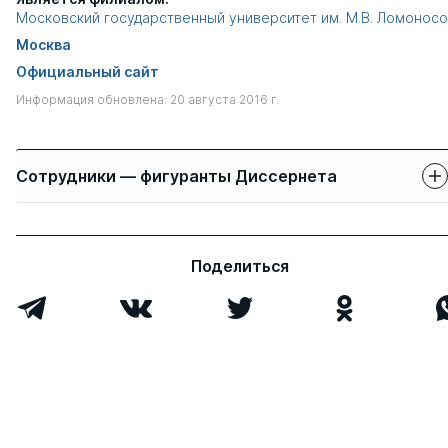
Московский государственный университет им. М.В. Ломонос
Москва
Официальный сайт
Информация обновлена: 20 августа 2016 г.
Сотрудники — фигуранты Диссернета
Защиты сотрудников
Имя
Степень
свои
чужие
Поделиться
Леонова Ольга
д.полит.н.
0
1
Георгиевна
Змеев Владимир
д.ист.н.
0
6
Алексеевич
Бочарова Зоя
д.ист.н.
0
3