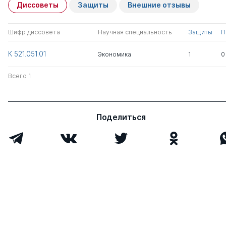
Диссоветы
Защиты
Внешние отзывы
Ширяева Ирина
к.ист.н.
1
5
Валентиновна
Шифр диссовета
Научная специальность
Защиты
П
Всего 1
К 521.051.01
Экономика
1
0
Всего 1
Поделиться