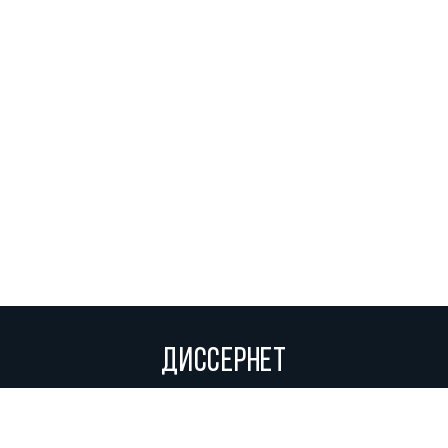
ДИССЕРНЕТ
Вольное сетевое сообщество экспертов, исследователей и
репортеров, посвящающих свой труд разоблачениям мошенников,
фальсификаторов и лжецов. Пишите нам на
info@dissernet.org.