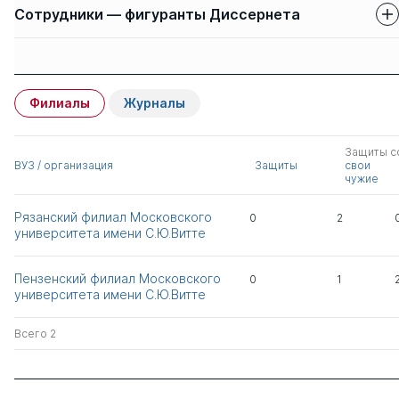
Сотрудники — фигуранты Диссернета
Защиты сотрудников
Имя
Степень
свои
чужие
Филиалы
Журналы
Букалерова Людмила
д.ю.н.
0
3
Александровна
Защиты с
ВУЗ / организация
Защиты
свои
чужие
Соболь Татьяна
к.э.н.
1
0
Сергеевна
Рязанский филиал Московского
0
2
университета имени С.Ю.Витте
Бурыкин Евгений
к.э.н.
1
0
Сергеевич
Пензенский филиал Московского
0
1
университета имени С.Ю.Витте
Бабурин Сергей
д.ю.н.
0
5
Николаевич
Всего 2
Коряков Алексей
д.э.н.
0
0
Георгиевич