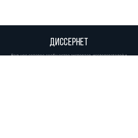
ДИССЕРНЕТ
Вольное сетевое сообщество экспертов, исследователей и
репортеров, посвящающих свой труд разоблачениям мошенников,
фальсификаторов и лжецов. Пишите нам на
info@dissernet.org.
Поддержать проект
МЫ В СОЦСЕТЯХ
© Вольное сетевое сообщество
«Диссернет». 2013—2026