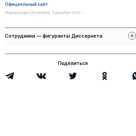
Официальный сайт
Информация обновлена: 3 декабря 2022 г.
Сотрудники — фигуранты Диссернета
Защиты сотрудников
Имя
Степень
свои
чужие
Поделиться
Мустафин Азат
к.пед.н.
1
0
Филькатович
Всего 1