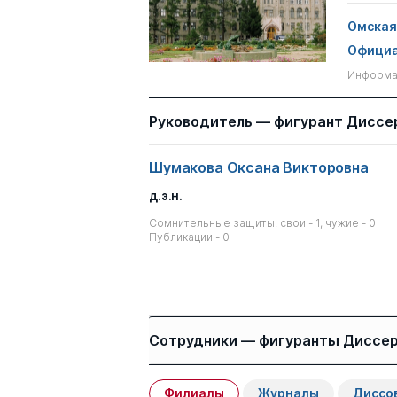
Омская 
Официа
Информац
Руководитель — фигурант Диссе
Шумакова Оксана Викторовна
д.э.н.
Сомнительные защиты: свои - 1, чужие - 0
Публикации - 0
Сотрудники — фигуранты Диссе
Филиалы
Журналы
Диссо
Имя
Степень