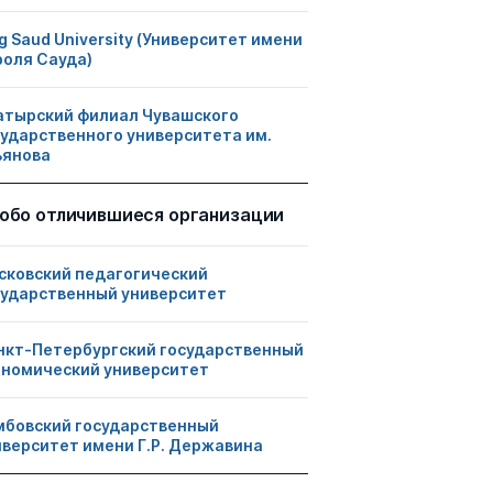
g Saud University (Университет имени
роля Сауда)
атырский филиал Чувашского
сударственного университета им.
ьянова
обо отличившиеся организации
сковский педагогический
сударственный университет
нкт-Петербургский государственный
ономический университет
мбовский государственный
иверситет имени Г.Р. Державина