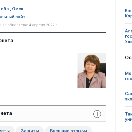
обл., Омск
Kin
Ко
льный сайт
ия обновлена: 4 апреля 2022 г.
Ал
го
рнета
Ул
Ос
Мо
го
Са
эк
рнета
Та
ун
Защиты сотрудников:
Публикации
Другие
веты
Защиты
Внешние отзывы
свои