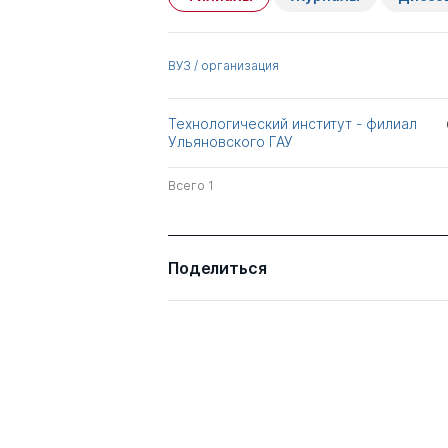
Стукач Виктор
д.э.н.
ВУЗ / организация
Федорович
Шаманин Владимир
Технологический институт - филиал
д.с.-х.н.
Петрович
Ульяновского ГАУ
Всего 2
Всего 1
Поделиться