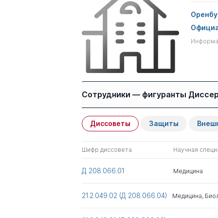
Оренбу
Официа
Информац
Сотрудники — фигуранты Диссе
Диссоветы
Защиты
Внеш
Имя
Степень
Шифр диссовета
Научная специ
Боев Михаил
Викторович
Д 208.066.01
Медицина
Галин Павел Юрьевич
д.мед. н.
21.2.049.02 (Д 208.066.04)
Медицина
,
Био
Всего 2