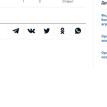
1
0
Открыт
Др
Фе
би
аг
Ор
эк
Ор
со