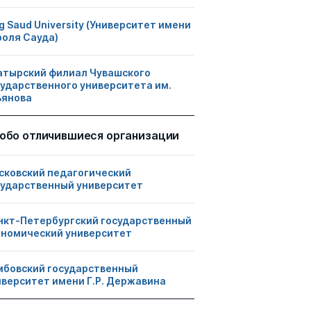
g Saud University (Университет имени
роля Сауда)
атырский филиал Чувашского
сударственного университета им.
ьянова
обо отличившиеся организации
сковский педагогический
сударственный университет
нкт-Петербургский государственный
ономический университет
мбовский государственный
иверситет имени Г.Р. Державина