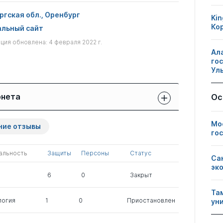
ргская обл., Оренбург
Kin
Ко
льный сайт
ия обновлена: 4 февраля 2022 г.
Ал
го
Ул
рнета
Ос
Защиты сотрудников:
Публикации
Другие
Мо
ние отзывы
свои
сотрудников
нарушения
го
чужие
альность
Защиты
Персоны
Статус
1
0
0
Са
эк
6
0
Закрыт
0
0
1
Та
логия
1
0
Приостановлен
ун