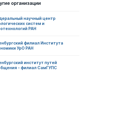
угие организации
деральный научный центр
ологических систем и
ротехнологий РАН
енбургский филиал Института
ономики УрО РАН
енбургский институт путей
общения - филиал СамГУПС