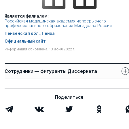
Является филиалом:
Российская медицинская академия непрерывного
профессионального образования Минздрава России
Пензенская обл., Пенза
Официальный сайт
Информация обновлена: 13 июня 2022 г.
Сотрудники — фигуранты Диссернета
Защиты сотрудников
Имя
Степень
свои
чужие
Поделиться
Лохина Татьяна
д.мед. н.
1
0
Викторовна
Еремина Наталья
д.мед. н.
1
0