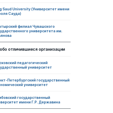
g Saud University (Университет имени
роля Сауда)
атырский филиал Чувашского
сударственного университета им.
ьянова
обо отличившиеся организации
сковский педагогический
сударственный университет
нкт-Петербургский государственный
ономический университет
мбовский государственный
иверситет имени Г.Р. Державина