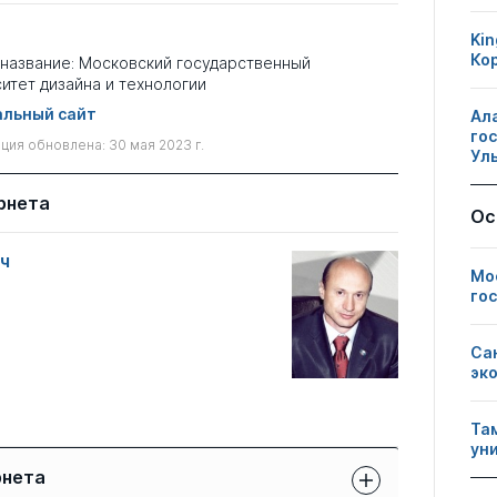
Kin
Ко
название: Московский государственный
итет дизайна и технологии
льный сайт
Ал
го
ия обновлена: 30 мая 2023 г.
Ул
рнета
Ос
ч
Мо
го
Са
эк
Та
ун
рнета